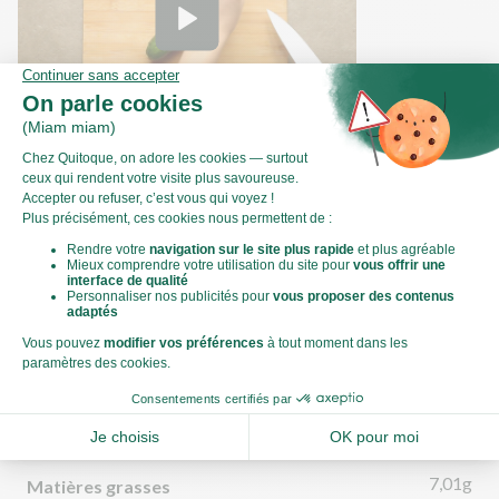
Comment couper une courgette en
rondelles ?
Valeurs nutritionnelles
Par personne
Pour 100g
640kJ
Énergie (kJ)
153kCal
Énergie (kCal)
7,01g
Matières grasses