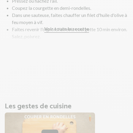
Pressez ou hachez l'ail.
Coupez la courgette en demi-rondelles.
Dans une sauteuse, faites chauffer un filet d'huile d'olive à
feu moyen à vif.
Voir toute la recette
Faites revenir l'oignon, l'ail et la courgette 10 min environ.
Salez, poivrez.
Au bout des 10 min de cuisson, versez la moitié de la
poêlée de courgette dans le bol d'un mixeur.
Ajoutez la crème et mixez le tout jusqu'à obtenir une
crème homogène. Salez, poivrez.
Goûtez et rectifiez l'assaisonnement si nécessaire.
En parallèle, faites cuire les girasoli.
Les gestes de cuisine