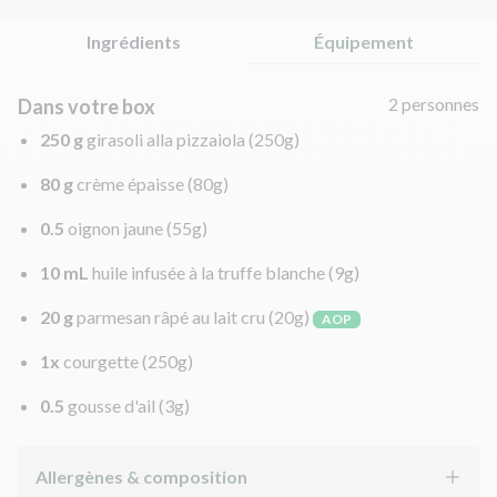
Ingrédients
Équipement
2 personnes
Dans votre box
250 g
girasoli alla pizzaiola
(250g)
80 g
crème épaisse
(80g)
0.5
oignon jaune
(55g)
10 mL
huile infusée à la truffe blanche
(9g)
20 g
parmesan râpé au lait cru
(20g)
AOP
1x
courgette
(250g)
0.5
gousse d'ail
(3g)
Allergènes & composition