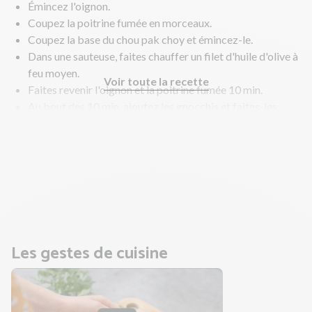
Émincez l'oignon.
Coupez la poitrine fumée en morceaux.
Coupez la base du chou pak choy et émincez-le.
Dans une sauteuse, faites chauffer un filet d'huile d'olive à
feu moyen.
Voir toute la recette
Faites revenir l'oignon et la poitrine fumée 10 min.
Au bout des 10 min, ajoutez les gnocchis et faites-les
revenir 5 min.
Ajoutez ensuite le chou pak choy et laissez cuire 5 min
supplémentaires jusqu'à ce qu'il soit cuit et que les
gnocchis soient dorés et moelleux.
En parallèle, réalisez la crème persillée.
Les gestes de cuisine