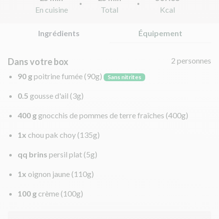
En cuisine
Total
Kcal
Ingrédients
Équipement
2 personnes
Dans votre box
90 g
poitrine fumée
(90g)
Sans nitrites
0.5
gousse d'ail
(3g)
400 g
gnocchis de pommes de terre fraîches
(400g)
1x
chou pak choy
(135g)
qq brins
persil plat
(5g)
1x
oignon jaune
(110g)
100 g
crème
(100g)