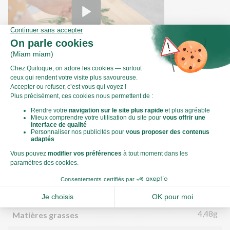
Comment ciseler du persil ?
Valeurs nutritionnelles
Par personne
Pour 100g
562kJ
Énergie (kJ)
134kCal
Énergie (kCal)
4,48g
Matières grasses