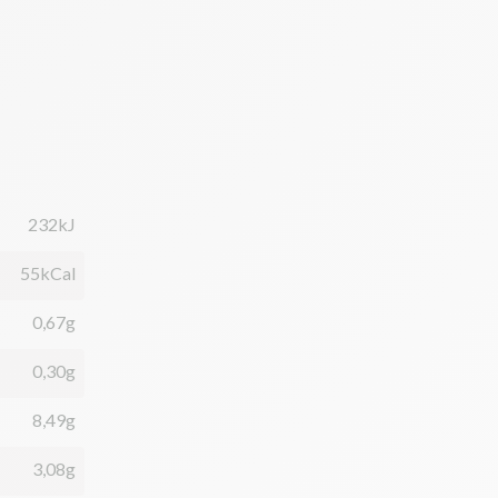
232kJ
55kCal
0,67g
0,30g
8,49g
3,08g