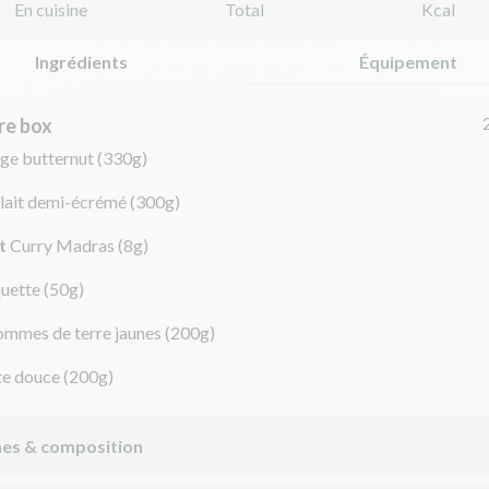
En cuisine
Total
Kcal
Ingrédients
Équipement
re box
ge butternut
(330g)
lait demi-écrémé
(300g)
t
Curry Madras
(8g)
uette
(50g)
ommes de terre jaunes
(200g)
te douce
(200g)
nes & composition