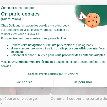
 de commencer
utes les étapes, sortez les ingrédients et ustensiles nécessaires et 
Voir toute la recette
t légumes !
ffez votre four à 240°C.
estes de cuisine
préparer une courge
Comment couper une patate do
 ?