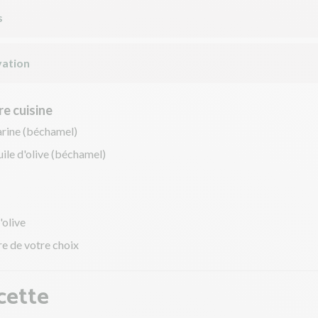
s
ation
e cuisine
arine (béchamel)
uile d'olive (béchamel)
'olive
re de votre choix
cette