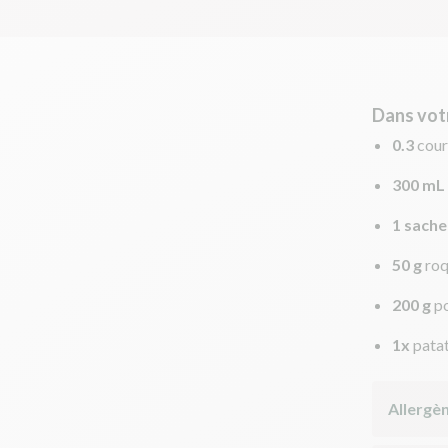
Dans vot
0.3
cour
300 mL
1 sache
50 g
roq
200 g
p
1x
pata
Allergè