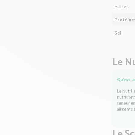
Fibres
Protéine
Sel
Le Nu
Qu’est-ce
Le Nutri-
nutrition
teneur en 
aliments à
Le S