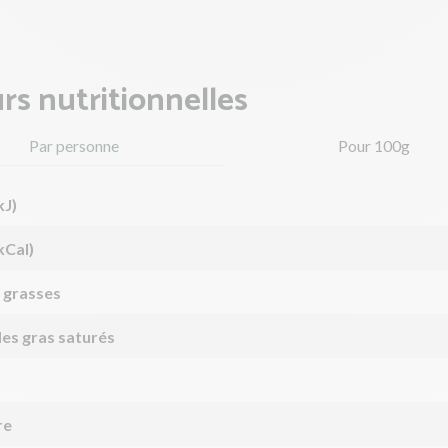
rs nutritionnelles
Par personne
Pour 100g
kJ)
kCal)
 grasses
des gras saturés
re