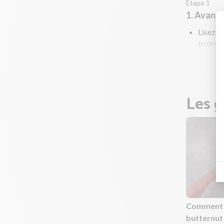
Étape 1
1. Avant
Lisez to
fruits e
Préchau
Les g
Comment 
butternut