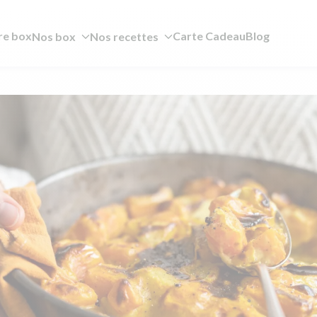
re box
Carte Cadeau
Blog
Nos box
Nos recettes