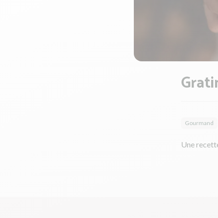
Grati
Gourmand
Une recette