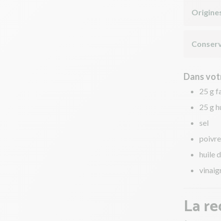
Origine
Conserv
Dans votr
25 g f
25 g h
sel
poivre
huile d
vinaig
La re