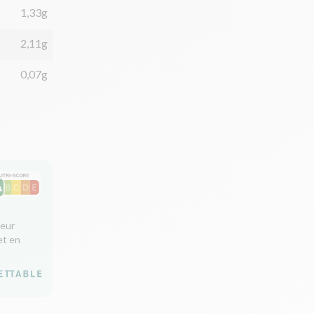
1,33g
2,11g
0,07g
leur
et en