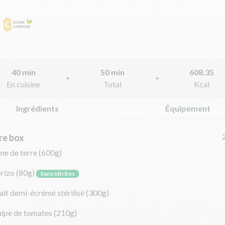
40 min
50 min
608.35
En cuisine
Total
Kcal
Ingrédients
Équipement
re box
e de terre
(600g)
rizo
(80g)
Sans nitrites
lait demi-écrémé stérilisé
(300g)
ulpe de tomates
(210g)