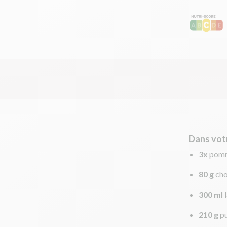
Dans vot
3x
pomm
80 g
cho
300 ml
210 g
p