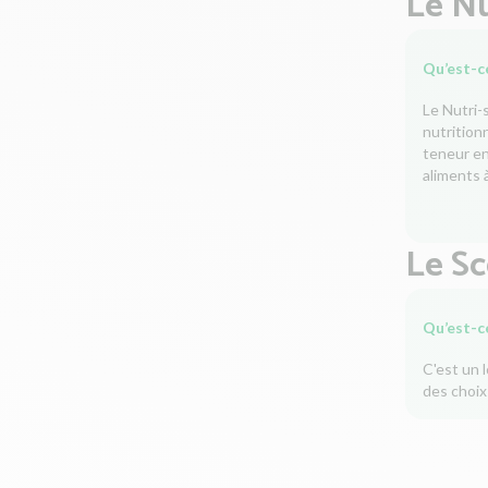
Le Nu
Qu’est-ce
Le Nutri-
nutrition
teneur en 
aliments à
Le S
Qu’est-c
C'est un 
des choix