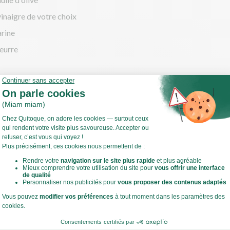
vinaigre de votre choix
arine
eurre
cette
mmes de terre
ffez votre four à 200°C en chaleur tournante !
 ce temps, portez à ébullition une casserole d'eau salée.
z et coupez les pommes de terre en fines rondelles.
Voir toute la recette
cuire les pommes de terre 5 à 10 min selon l'épaisseur jusqu'à ce qu'
 mais pas réduites en purée.
 ce temps, préparez le chorizo.