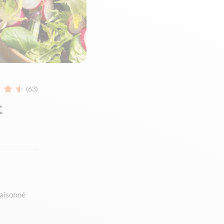
(63)
t
saisonné