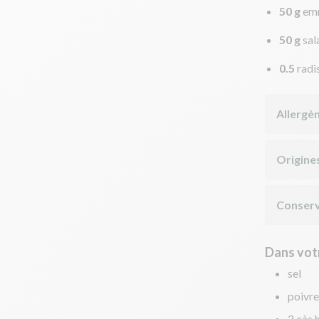
50 g
emm
50 g
sal
0.5
radi
Allergè
Origine
Conserv
Dans votr
sel
poivre
2 càs h