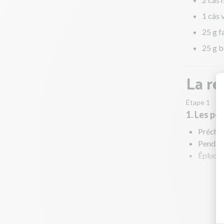
1 càs 
25 g f
25 g b
La re
Étape 1
1. Les po
Préchau
Pendant
Épluche
Faites 
tendres
Pendant