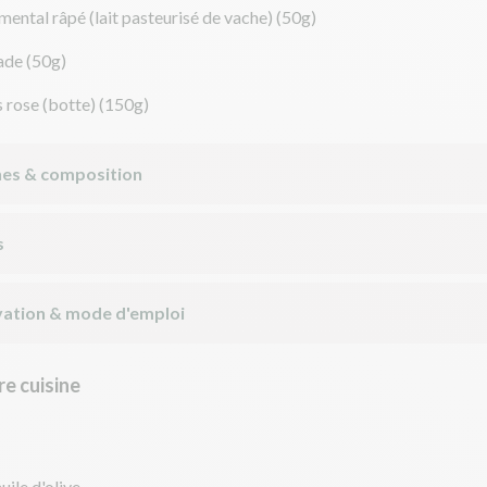
ental râpé (lait pasteurisé de vache)
(50g)
ade
(50g)
s rose (botte)
(150g)
nes & composition
s
ation & mode d'emploi
e cuisine
uile d'olive