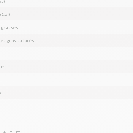
kJ)
kCal)
 grasses
des gras saturés
re
s