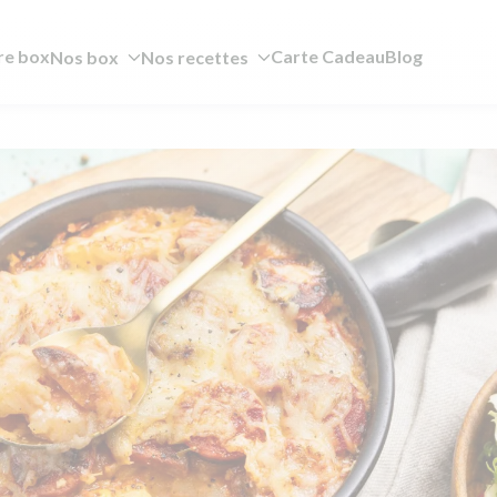
re box
Carte Cadeau
Blog
Nos box
Nos recettes