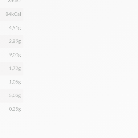
354kJ
84kCal
4,51g
2,89g
9,00g
1,72g
1,05g
5,03g
0,25g