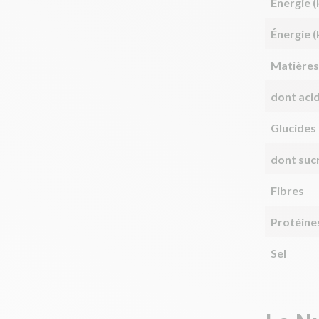
Énergie (
Énergie (
Matières
dont aci
Glucides
dont suc
Fibres
Protéine
Sel