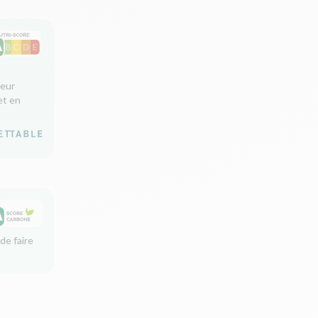
leur
et en
de faire