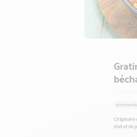
Grati
béch
Kids friendly
Originaire 
d'ail et de