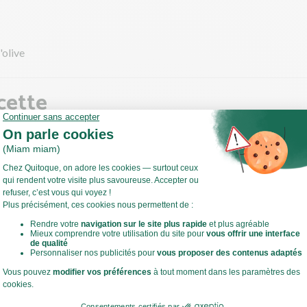
'olive
cette
ricots blancs
 Pour qu'ils soient plus facile à cuire, faites tremper les lingots une 
après trempage.
ffez votre four à 250°C en mode grill !
Voir toute la recette
 les lingots dans une casserole et recouvrez-les très largement d'
s, le sel durcit les haricots.
es cuire selon les indications du paquet.
ce temps, faites cuire le riz.