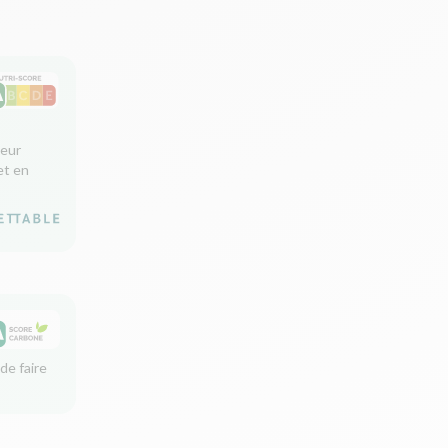
leur
et en
de faire