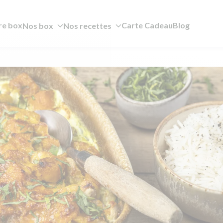
re box
Carte Cadeau
Blog
Nos box
Nos recettes