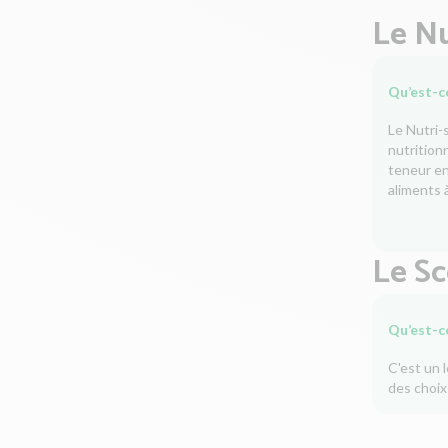
Le Nu
Qu’est-ce
Le Nutri-
nutrition
teneur en 
aliments à
Le S
Qu’est-c
C'est un 
des choix