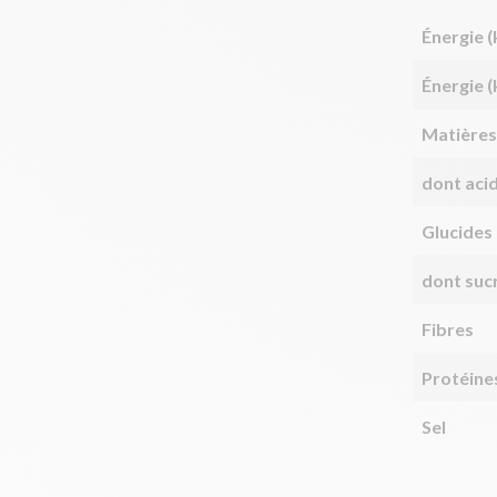
Énergie (
Énergie (
Matières
dont aci
Glucides
dont suc
Fibres
Protéine
Sel