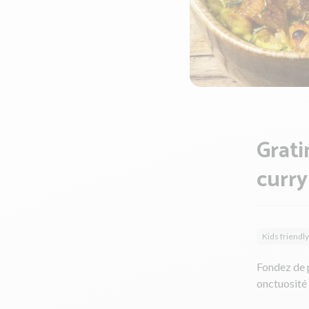
Grati
curry
Kids friendly
Fondez de p
onctuosité