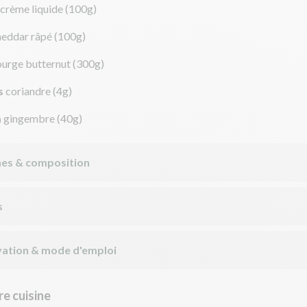
crème liquide
(100g)
heddar râpé
(100g)
ourge butternut
(300g)
s
coriandre
(4g)
m
gingembre
(40g)
nes & composition
s
ation & mode d'emploi
e cuisine