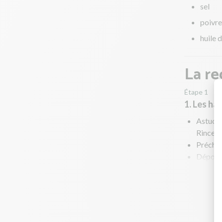
sel
poivre
huile d
La re
Étape 1
1. Les ha
Astuce :
Rincer 
Préchau
Déposez
salez pa
Faites-l
Pendant 