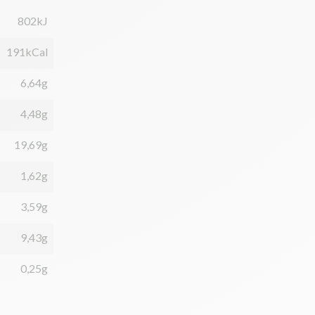
802kJ
191kCal
6,64g
4,48g
19,69g
1,62g
3,59g
9,43g
0,25g