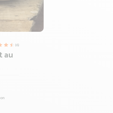
(6)
t au
son