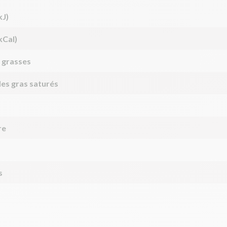
kJ)
kCal)
 grasses
des gras saturés
re
s