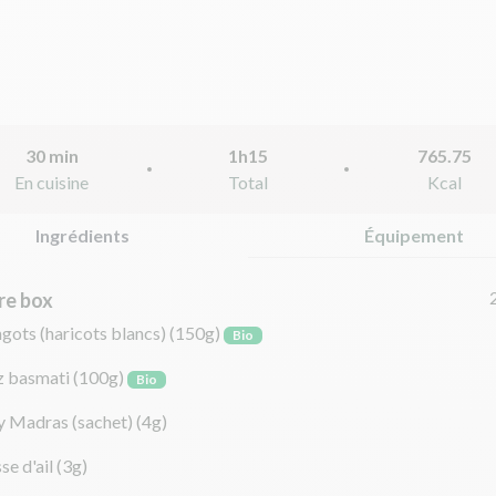
30 min
1h15
765.75
En cuisine
Total
Kcal
Ingrédients
Équipement
re box
ngots (haricots blancs)
(150g)
Bio
z basmati
(100g)
Bio
y Madras (sachet)
(4g)
se d'ail
(3g)