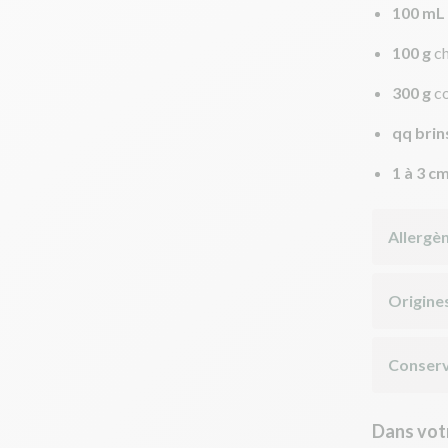
100 mL
100 g
c
300 g
c
qq brin
1 à 3 c
Allergè
Origine
Conserv
Dans votr