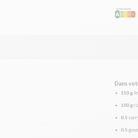
Dans vot
150 g
li
100 g
ri
0.5
curr
0.5
gous