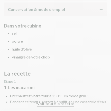
Conservation & mode d'emploi
Dans votre cuisine
sel
poivre
huile d'olive
vinaigre de votre choix
La recette
Étape 1
1. Les macaroni
Préchauffez votre four à 250°C en mode grill !
Pendant ce temps, portez à ébullition une casserole d'eau
Voir toute la recette
salée.