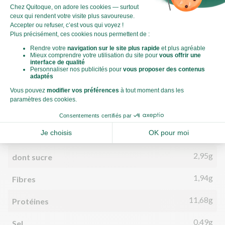
Par personne
Pour 100g
785kJ
Énergie (kJ)
188kCal
Énergie (kCal)
5,19g
Matières grasses
2,78g
dont acides gras saturés
23,86g
Glucides
2,95g
dont sucre
1,94g
Fibres
11,68g
Protéines
0,49g
Sel