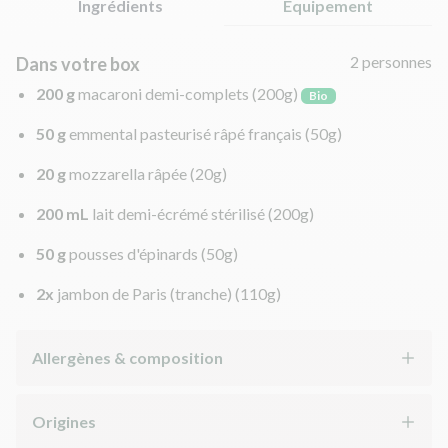
Ingrédients
Équipement
2 personnes
Dans votre box
200 g
macaroni demi-complets
(200g)
Bio
50 g
emmental pasteurisé râpé français
(50g)
20 g
mozzarella râpée
(20g)
200 mL
lait demi-écrémé stérilisé
(200g)
50 g
pousses d'épinards
(50g)
2x
jambon de Paris (tranche)
(110g)
Allergènes & composition
Origines