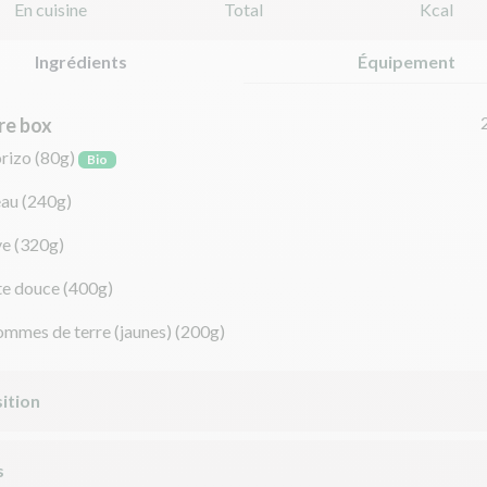
En cuisine
Total
Kcal
Ingrédients
Équipement
re box
rizo
(80g)
Bio
eau
(240g)
ve
(320g)
te douce
(400g)
ommes de terre (jaunes)
(200g)
ition
s