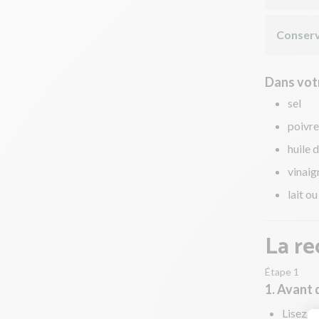
Conserv
Dans votr
sel
poivre
huile d
vinaig
lait o
La re
Étape 1
1. Avant
Lisez to