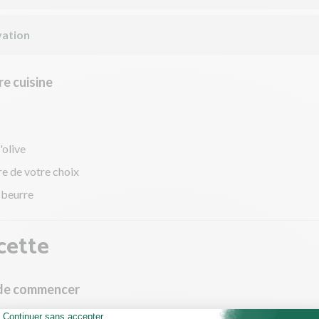
ation
e cuisine
'olive
re de votre choix
u beurre
cette
 de commencer
utes les étapes, sortez les ingrédients et ustensiles nécessaires et 