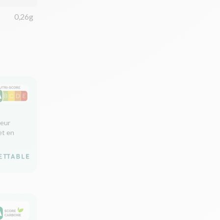
0,26g
leur
et en