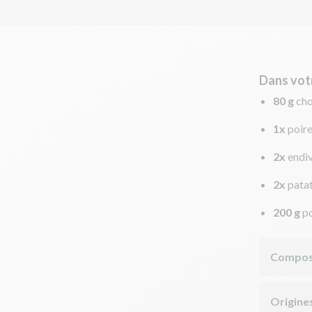
Dans vot
80 g
cho
1x
poir
2x
endi
2x
pata
200 g
p
Compos
Origine