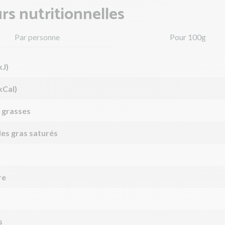
rs nutritionnelles
Par personne
Pour 100g
kJ)
kCal)
 grasses
des gras saturés
re
s