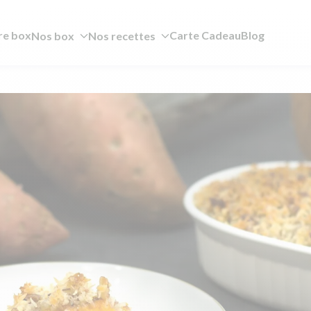
re box
Carte Cadeau
Blog
Nos box
Nos recettes