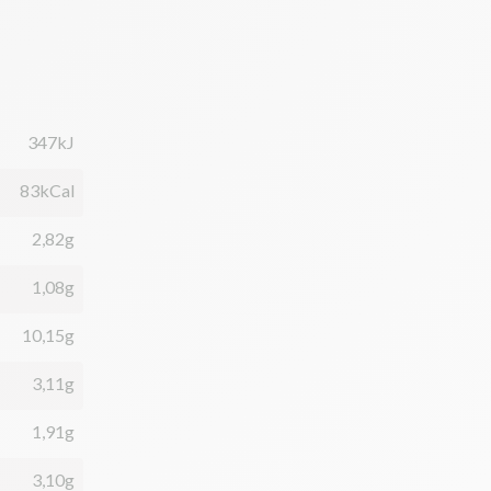
347kJ
83kCal
2,82g
1,08g
10,15g
3,11g
1,91g
3,10g