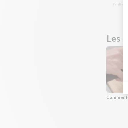
fruits e
Préchau
Les g
Comment é