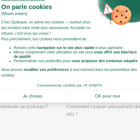
Voir toute la recette
t légumes !
ffez le grill du four (250°C).
estes de cuisine
mincer un poireau ?
Comment couper une patate do
dés ?