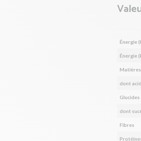
Valeu
Énergie (
Énergie (
Matières
dont aci
Glucides
dont suc
Fibres
Protéine