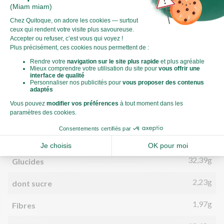
Valeurs nutritionnelles
Par personne
Pour 100g
1 164kJ
Énergie (kJ)
278kCal
Énergie (kCal)
11,29g
Matières grasses
5,44g
dont acides gras saturés
32,39g
Glucides
2,23g
dont sucre
1,97g
Fibres