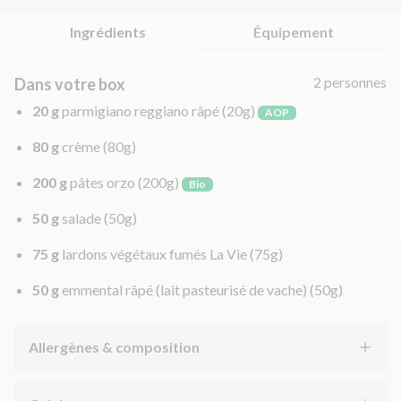
Ingrédients
Équipement
2 personnes
Dans votre box
20 g
parmigiano reggiano râpé
(20g)
AOP
80 g
crème
(80g)
200 g
pâtes orzo
(200g)
Bio
50 g
salade
(50g)
75 g
lardons végétaux fumés La Vie
(75g)
50 g
emmental râpé (lait pasteurisé de vache)
(50g)
Allergènes & composition