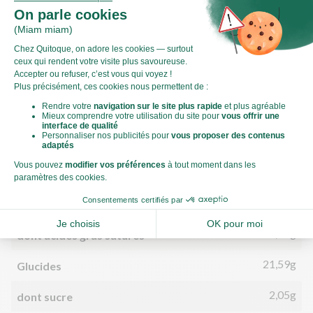
Valeurs nutritionnelles
Par personne
Pour 100g
577kJ
Énergie (kJ)
138kCal
Énergie (kCal)
1,72g
Matières grasses
0,84g
dont acides gras saturés
21,59g
Glucides
2,05g
dont sucre