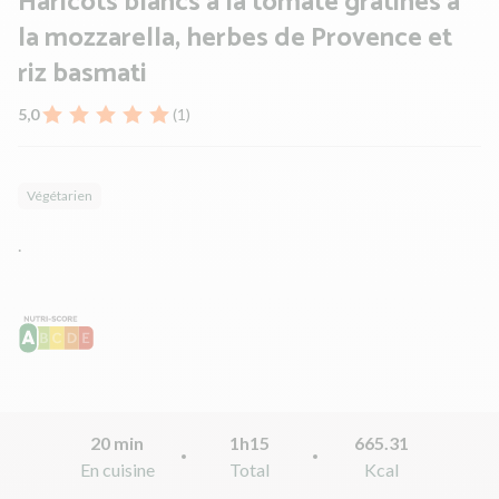
Haricots blancs à la tomate gratinés à
la mozzarella, herbes de Provence et
riz basmati
5,0
(1)
Végétarien
.
20 min
1h15
665.31
En cuisine
Total
Kcal