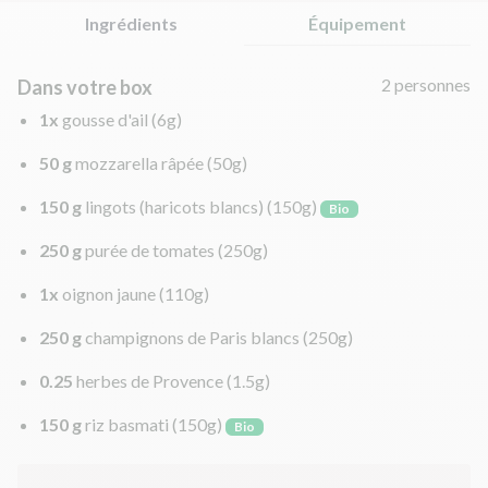
Ingrédients
Équipement
2 personnes
Dans votre box
1x
gousse d'ail
(6g)
50 g
mozzarella râpée
(50g)
150 g
lingots (haricots blancs)
(150g)
Bio
250 g
purée de tomates
(250g)
1x
oignon jaune
(110g)
250 g
champignons de Paris blancs
(250g)
0.25
herbes de Provence
(1.5g)
150 g
riz basmati
(150g)
Bio