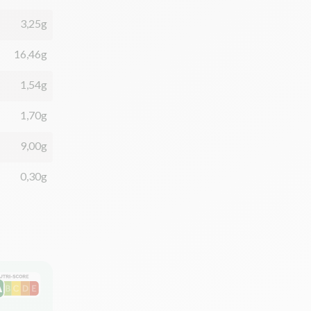
3,25g
16,46g
1,54g
1,70g
9,00g
0,30g