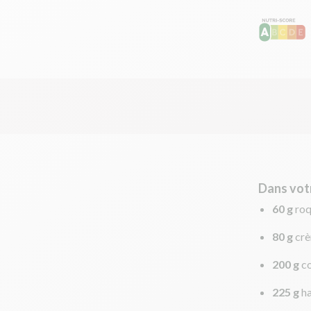
Dans vot
60 g
ro
80 g
crè
200 g
c
225 g
ha