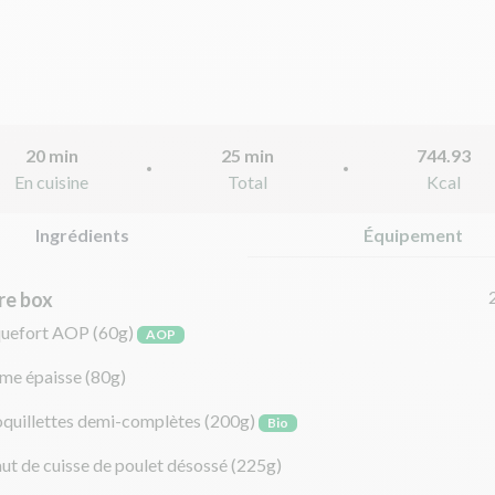
20 min
25 min
744.93
En cuisine
Total
Kcal
Ingrédients
Équipement
re box
quefort AOP
(60g)
AOP
me épaisse
(80g)
oquillettes demi-complètes
(200g)
Bio
ut de cuisse de poulet désossé
(225g)