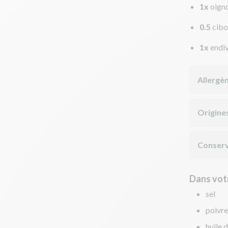
1x
oign
0.5
cibo
1x
endi
Allergè
Origine
Conserv
Dans votr
sel
poivre
huile d