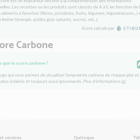
score est un indicateur destiné à la compréhension des informations
nelles. Les recettes ou les produits sont classés de A à E en fonction de 
aliments à favoriser (fibres, protéines, fruits, légumes, légumineuses...) 
 limiter (énergie, acides gras saturés, sucres, sel...).
Score calculé par
core Carbone
e que le score carbone ?
logo qui vous permet de visualiser l’empreinte carbone de chaque plat et 
 plus éclairés et toujours aussi gourmands. Plus d'informations
ici
et services
Quitoque
Tél