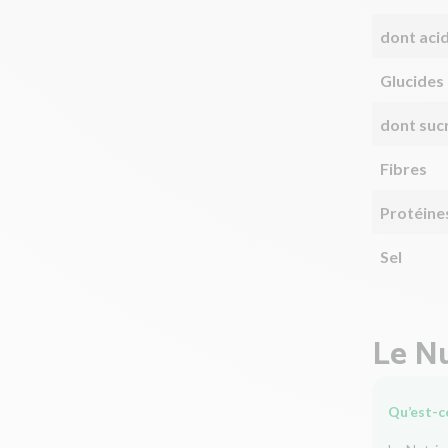
dont aci
Glucides
dont suc
Fibres
Protéine
Sel
Le Nu
Qu’est-ce