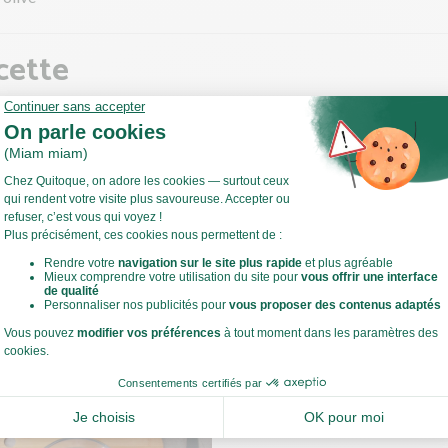
cette
e et l'oignon
la base de l'endive. Coupez-la en 2 et retirez la partie centrale du
 l'oignon.
Voir toute la recette
 sauteuse, faites chauffer un filet d'huile d'olive à feu moyen à vif.
evenir l'endive et l'oignon 15 min environ. Salez, poivrez.
ce temps, faites cuire les coquillettes et le poulet.
estes de cuisine