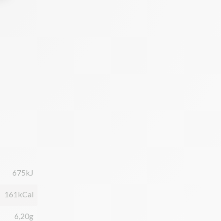
675kJ
161kCal
6,20g