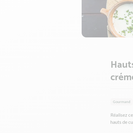
Hauts
créme
Gourmand
Réalisez c
hauts de cu