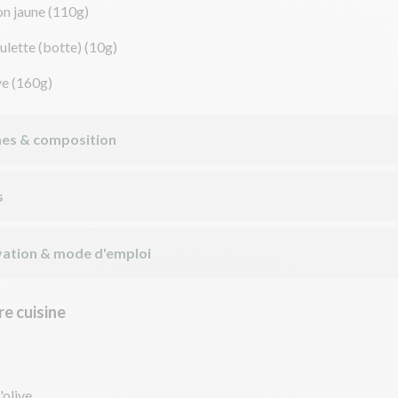
on jaune
(110g)
ulette (botte)
(10g)
ve
(160g)
nes & composition
s
ation & mode d'emploi
e cuisine
'olive