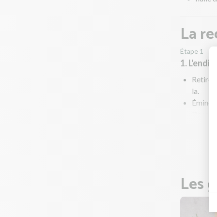
La re
Étape 1
1. L'endiv
Retirez 
la.
Émincez
Dans une
Faites r
Pendant 
Les g