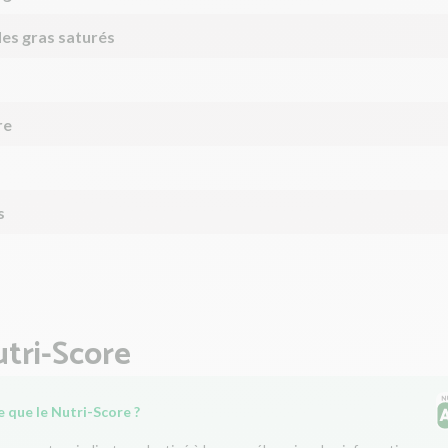
des gras saturés
re
s
tri-Score
 que le Nutri-Score ?