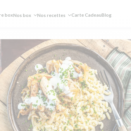
re box
Carte Cadeau
Blog
Nos box
Nos recettes