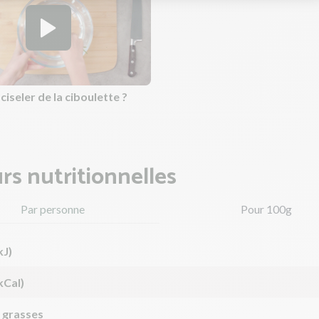
seler de la ciboulette ?
rs nutritionnelles
Par personne
Pour 100g
kJ)
kCal)
 grasses