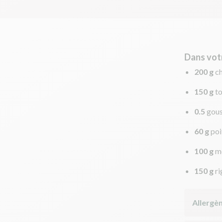
Dans vot
200 g
ch
150 g
t
0.5
gous
60 g
poi
100 g
m
150 g
ri
Allergè