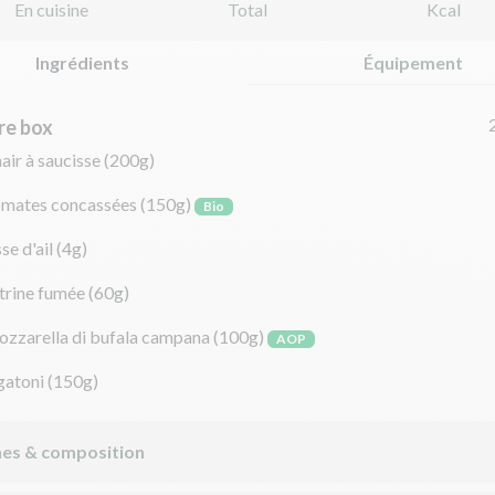
En cuisine
Total
Kcal
Ingrédients
Équipement
re box
air à saucisse
(200g)
omates concassées
(150g)
Bio
se d'ail
(4g)
trine fumée
(60g)
ozzarella di bufala campana
(100g)
AOP
gatoni
(150g)
nes & composition