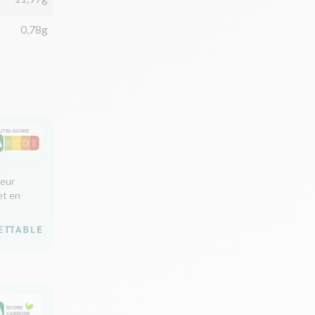
0,78g
leur
et en