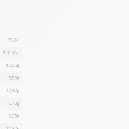
921kJ
220kCal
11,35g
5,59g
17,42g
1,70g
0,25g
11,97g