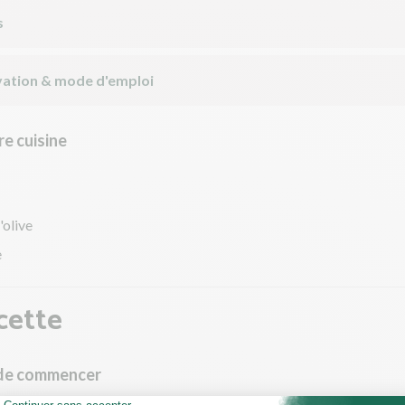
s
ation & mode d'emploi
e cuisine
'olive
e
cette
 de commencer
utes les étapes, sortez les ingrédients et ustensiles nécessaires et 