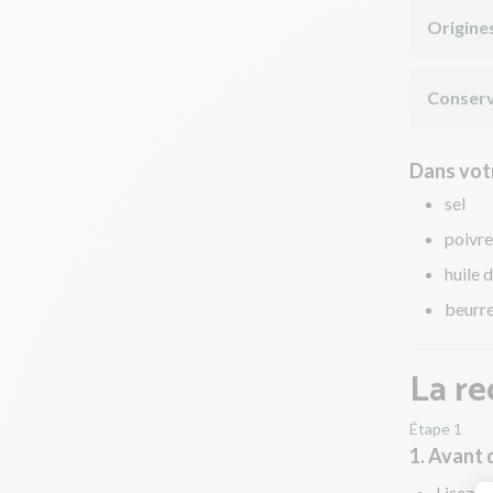
Origine
Conserv
Dans votr
sel
poivre
huile d
beurr
La re
Étape 1
1. Avant
Lisez to