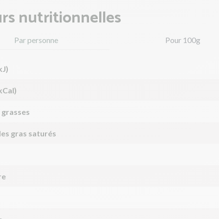
rs nutritionnelles
Par personne
Pour 100g
kJ)
kCal)
 grasses
des gras saturés
re