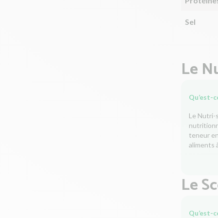
Protéine
Sel
Le Nu
Qu’est-ce
Le Nutri-
nutrition
teneur en 
aliments à
Le S
Qu’est-c