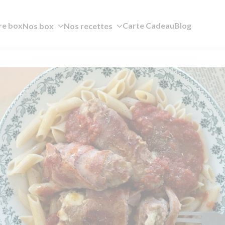
re box
Carte Cadeau
Blog
Nos box
Nos recettes