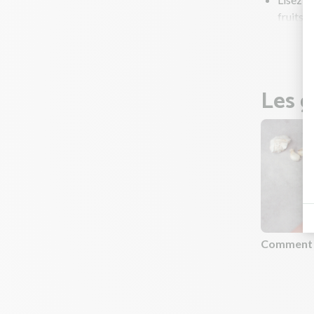
fruits e
Préchau
Les g
Comment h