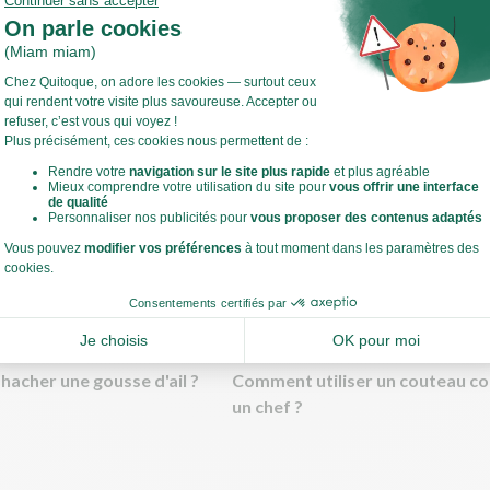
Voir toute la recette
t légumes !
ffez votre four à 240°C.
estes de cuisine
acher une gousse d'ail ?
Comment utiliser un couteau 
un chef ?