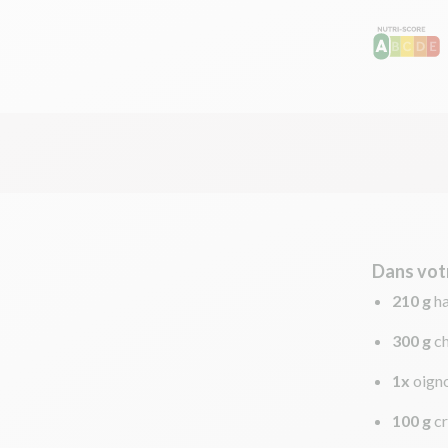
Dans vot
210 g
h
300 g
c
1x
oign
100 g
c