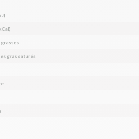
kJ)
kCal)
 grasses
des gras saturés
re
s