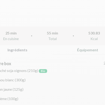
25 min
55 min
530.83
En cuisine
Total
Kcal
Ingrédients
Équipement
re box
aché soja oignons
(210g)
Bio
hou blanc
(300g)
on jaune
(125g)
rème
(100g)