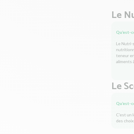
Le Nu
Qu’est-ce
Le Nutri-
nutrition
teneur en 
aliments à
Le S
Qu’est-c
C'est un 
des choix