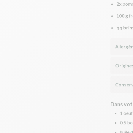
2x
pomm
100 g
f
qq brin
Allergè
Origine
Conserv
Dans votr
1 oeuf
0.5 bo
huile d