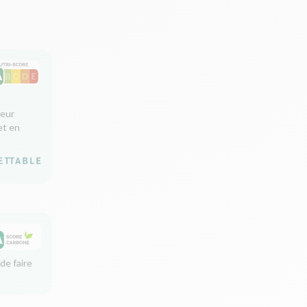
leur
et en
de faire