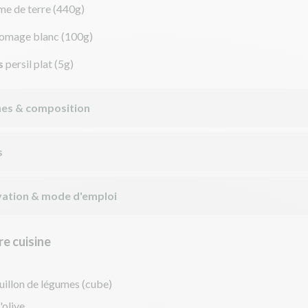
e de terre
(440g)
romage blanc
(100g)
s
persil plat
(5g)
nes & composition
s
ation & mode d'emploi
e cuisine
uillon de légumes (cube)
'olive