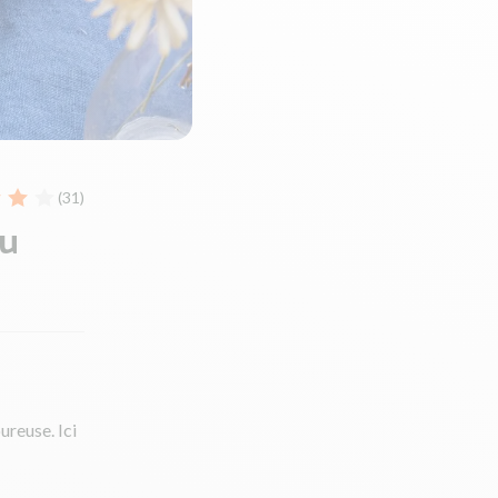
(31)
au
ureuse. Ici