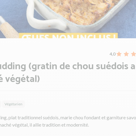
4,0
dding (gratin de chou suédois 
 végétal)
Végétarien
ng, plat traditionnel suédois, marie chou fondant et garniture savo
haché végétal, il allie tradition et modernité.