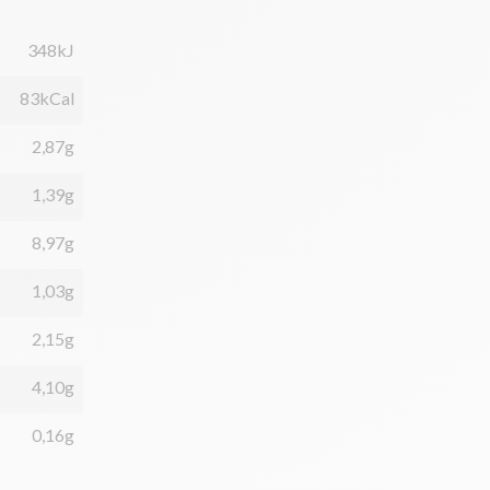
348kJ
83kCal
2,87g
1,39g
8,97g
1,03g
2,15g
4,10g
0,16g