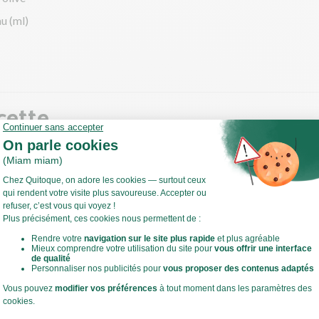
u (ml)
cette
u
ffez votre four à 200°C en chaleur tournante !
 ce temps, retirez les feuilles abîmées du chou blanc et émincez-le
 l'oignon.
Voir toute la recette
 sauteuse, faites chauffer un filet d'huile d'olive à feu moyen à vif.
evenir l'oignon et le chou 5 min.
 des 5 min, versez l'eau et émiettez le bouillon de légumes.
vez la cuisson à couvert 10 min environ.
llèle, préparez le haché végétal.