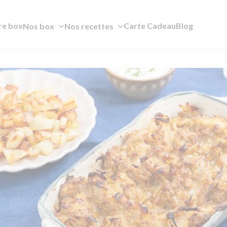
re box
Carte Cadeau
Blog
Nos box
Nos recettes