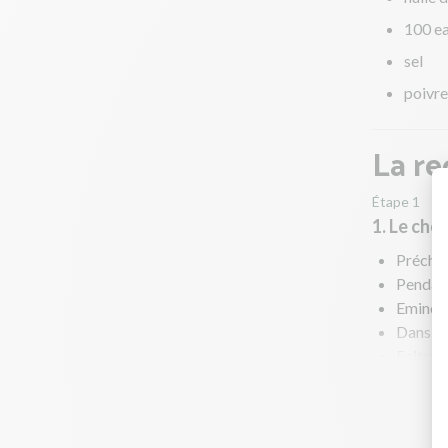
100 ea
sel
poivre
La re
Étape 1
1. Le cho
Préchau
Pendant
Emincez
Dans une
Faites r
Au bout
Poursui
En para