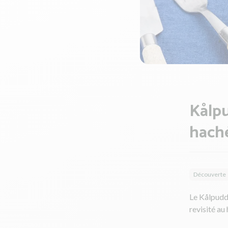
Kålpu
haché
Découverte
Le Kålpuddi
revisité au 