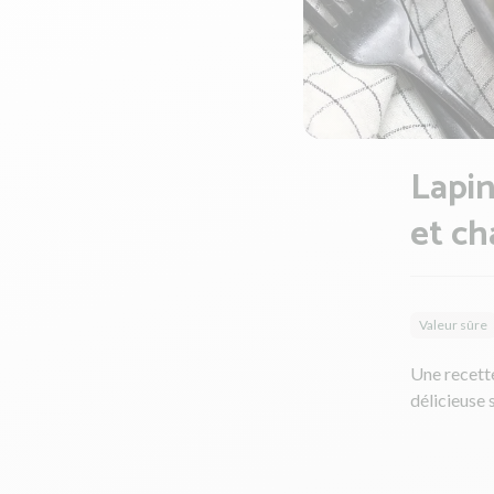
Lapin
et c
Valeur sûre
Une recette
délicieuse 