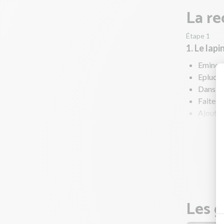
La re
Étape 1
1. Le lap
Emincez
Epluche
Dans une
Faites r
Ajoutez 
Déglace
Ajoutez
couvert
Pendant
Les g