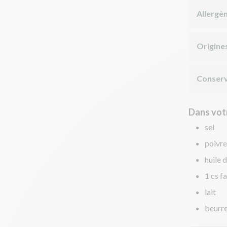
Allergè
Origine
Conserv
Dans votr
sel
poivre
huile d
1 cs f
lait
beurr