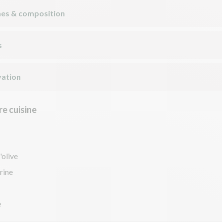
nes & composition
s
ation
e cuisine
'olive
arine
e