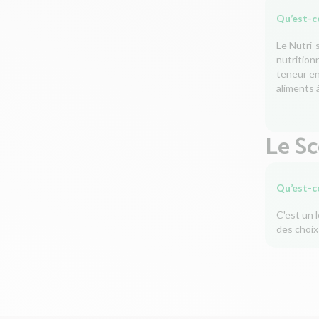
Qu’est-ce
Le Nutri-
nutrition
teneur en 
aliments à
Le S
Qu’est-c
C'est un 
des choix