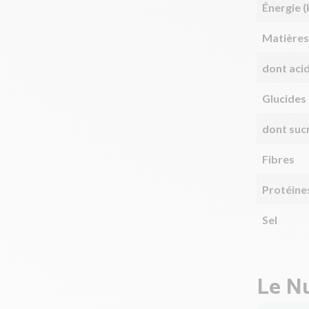
Énergie (
Matières
dont aci
Glucides
dont suc
Fibres
Protéine
Sel
Le Nu