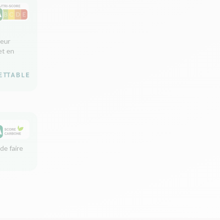
leur
et en
de faire