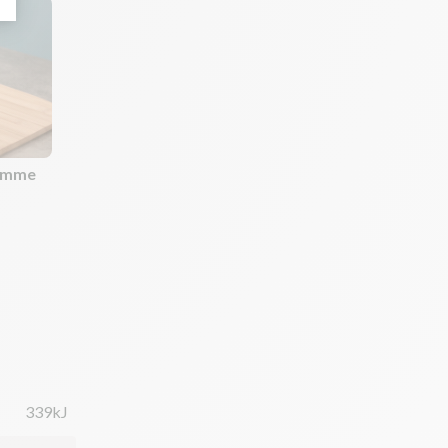
comme
339kJ