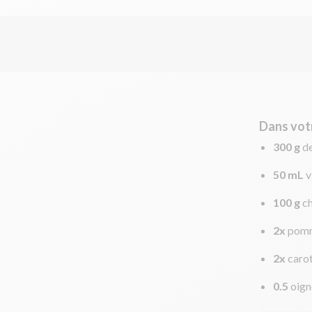
Dans vot
300 g
de
50 mL
v
100 g
c
2x
pomm
2x
caro
0.5
oign