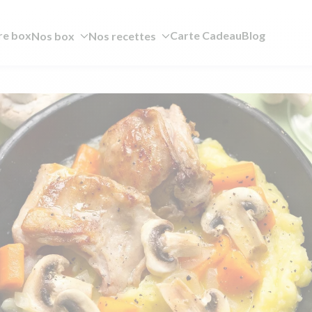
re box
Carte Cadeau
Blog
Nos box
Nos recettes