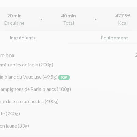
20 min
40 min
477.96
En cuisine
Total
Kcal
Ingrédients
Équipement
re box
mi-rables de lapin
(300g)
in blanc du Vaucluse
(49.5g)
IGP
hampignons de Paris blancs
(100g)
e de terre orchestra
(400g)
tte
(240g)
on jaune
(83g)