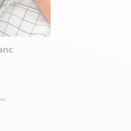
lanc
une