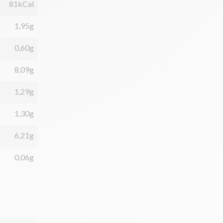
81kCal
1,95g
0,60g
8,09g
1,29g
1,30g
6,21g
0,06g