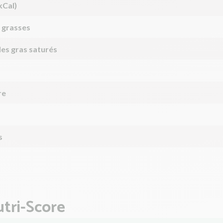
kCal)
 grasses
des gras saturés
re
s
tri-Score