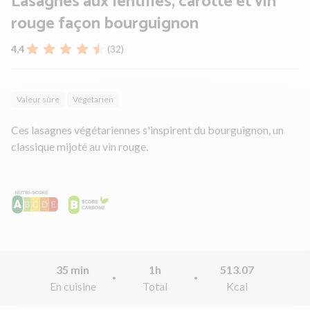
Lasagnes aux lentilles, carotte et vin
rouge façon bourguignon
4,4
(32)
Valeur sûre
Végétarien
Ces lasagnes végétariennes s'inspirent du bourguignon, un
classique mijoté au vin rouge.
35 min
1h
513.07
En cuisine
Total
Kcal