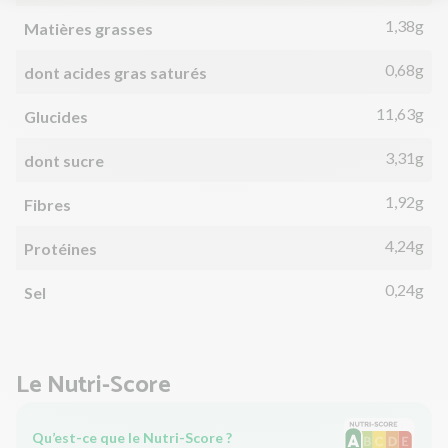
1,38g
Matières grasses
0,68g
dont acides gras saturés
11,63g
Glucides
3,31g
dont sucre
1,92g
Fibres
4,24g
Protéines
0,24g
Sel
Le Nutri-Score
Qu’est-ce que le Nutri-Score ?