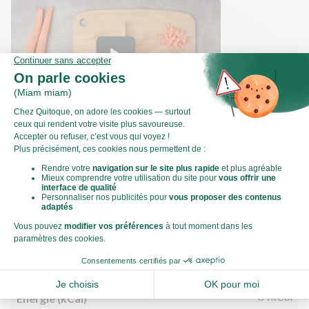
Comment couper une carotte en dés ?
Valeurs nutritionnelles
Par personne
Pour 100g
353kJ
Énergie (kJ)
84kCal
Énergie (kCal)