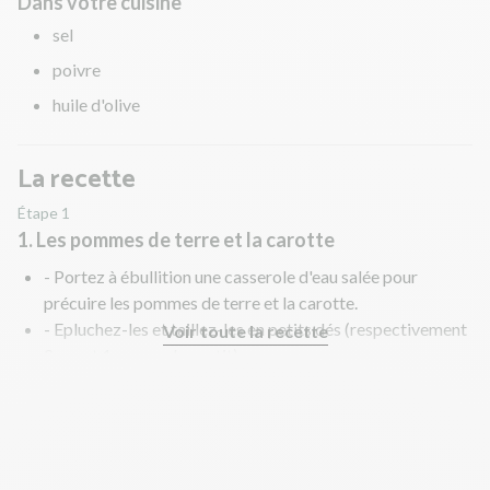
Dans votre cuisine
sel
poivre
huile d'olive
La recette
Étape 1
1. Les pommes de terre et la carotte
- Portez à ébullition une casserole d'eau salée pour
précuire les pommes de terre et la carotte.
- Epluchez-les et taillez-les en petits dés (respectivement
Voir toute la recette
2 cm et 1 cm ou plus petit).
- Plongez-les dans l'eau bouillante 8 min jusqu'à ce
qu'elles soient juste tendres. Egouttez-les.