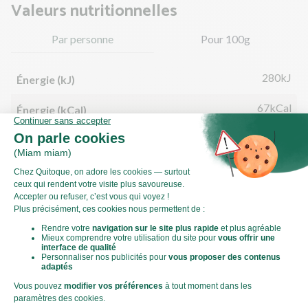
Valeurs nutritionnelles
Par personne
Pour 100g
280kJ
Énergie (kJ)
67kCal
Énergie (kCal)
0,55g
Matières grasses
0,11g
dont acides gras saturés
7,10g
Glucides
1,57g
dont sucre
1,32g
Fibres
5,54g
Protéines