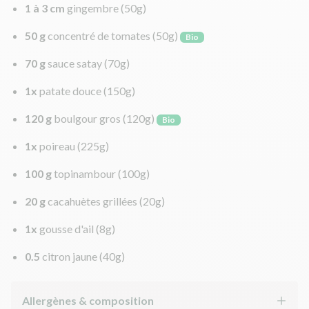
1 à 3 cm
gingembre
(50g)
50 g
concentré de tomates
(50g)
Bio
70 g
sauce satay
(70g)
1x
patate douce
(150g)
120 g
boulgour gros
(120g)
Bio
1x
poireau
(225g)
100 g
topinambour
(100g)
20 g
cacahuètes grillées
(20g)
1x
gousse d'ail
(8g)
0.5
citron jaune
(40g)
Allergènes & composition