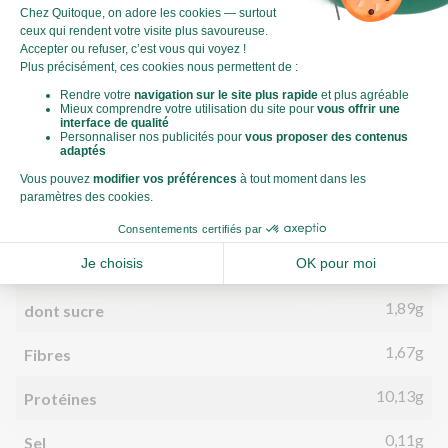
Par personne
Pour 100g
808kJ
Énergie (kJ)
193kCal
Énergie (kCal)
7,47g
Matières grasses
2,41g
dont acides gras saturés
19,87g
Glucides
1,89g
dont sucre
1,67g
Fibres
10,13g
Protéines
0,11g
Sel