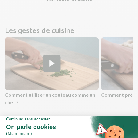
nécessaires et rincez les fruits et légumes !
Les gestes de cuisine
Comment utiliser un couteau comme un
Comment prépar
chef ?
Valeurs nutritionnelles