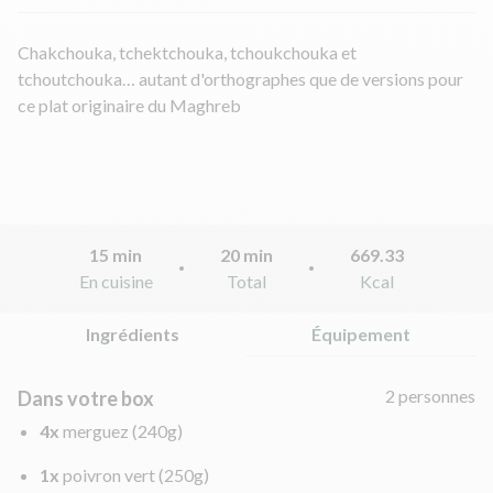
Chakchouka, tchektchouka, tchoukchouka et
tchoutchouka… autant d'orthographes que de versions pour
ce plat originaire du Maghreb
15 min
20 min
669.33
En cuisine
Total
Kcal
Ingrédients
Équipement
2 personnes
Dans votre box
4x
merguez
(240g)
1x
poivron vert
(250g)