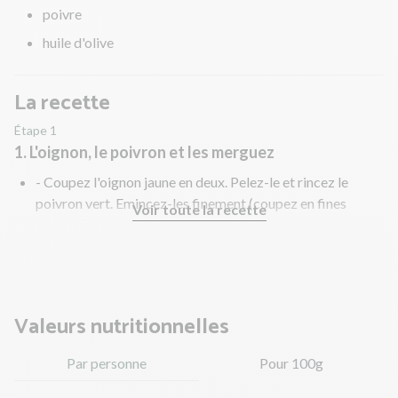
poivre
huile d'olive
La recette
Étape 1
1. L'oignon, le poivron et les merguez
- Coupez l'oignon jaune en deux. Pelez-le et rincez le
poivron vert. Emincez-les finement (coupez en fines
Voir toute la recette
lanières).
- Coupez les merguez en morceaux.
Valeurs nutritionnelles
Par personne
Pour 100g