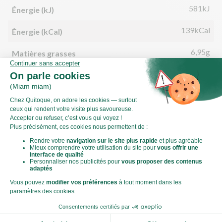
581kJ
Énergie (kJ)
139kCal
Énergie (kCal)
6,95g
Matières grasses
0,11g
dont acides gras saturés
12,40g
Glucides
1,93g
dont sucre
2,14g
Fibres
5,50g
Protéines
0,02g
Sel