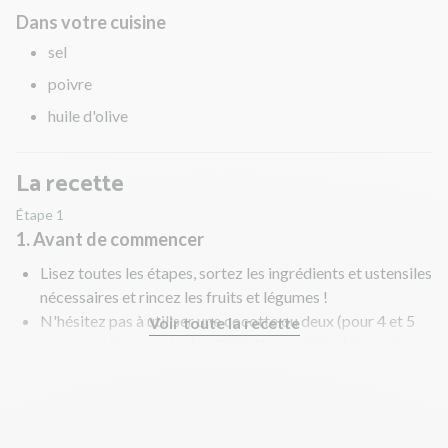
Dans votre cuisine
sel
poivre
huile d'olive
La recette
Étape 1
1. Avant de commencer
Lisez toutes les étapes, sortez les ingrédients et ustensiles
nécessaires et rincez les fruits et légumes !
N'hésitez pas à utiliser une cocotte ou deux (pour 4 et 5
Voir toute la recette
personnes) pour cuire le mijoté. Il est préférable que les
ingrédients ne se chevauchent pas trop. La chaleur sera
ainsi mieux répartie et ils cuiront plus rapidement !