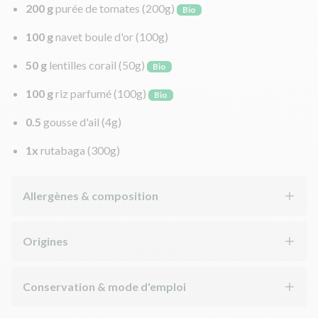
200 g
purée de tomates
(200g)
Bio
100 g
navet boule d'or
(100g)
50 g
lentilles corail
(50g)
Bio
100 g
riz parfumé
(100g)
Bio
0.5
gousse d'ail
(4g)
1x
rutabaga
(300g)
Allergènes & composition
Origines
Conservation & mode d'emploi