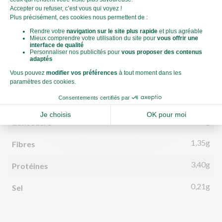
442kJ
Énergie (kJ)
106kCal
Énergie (kCal)
2,42g
Matières grasses
0,03g
dont acides gras saturés
16,64g
Glucides
2,00g
dont sucre
1,35g
Fibres
3,40g
Protéines
0,21g
Sel