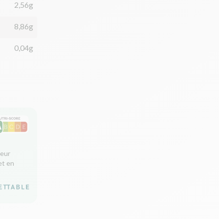
2,56g
8,86g
0,04g
leur
et en