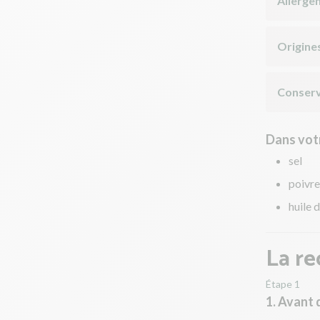
Allergè
Origine
Conserv
Dans votr
sel
poivre
huile d
La re
Étape 1
1. Avant