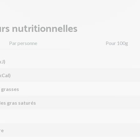
rs nutritionnelles
Par personne
Pour 100g
kJ)
kCal)
 grasses
des gras saturés
re