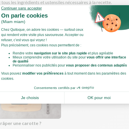
 tous les ingrédients et ustensiles nécessaires à la recette.
 rapidement les différentes étapes.
 les fruits et légumes.
Voir toute la recette
e et la qualité du matériel peuvent varier et influer sur les temps de 
e nous vous indiquions des temps de cuisson, vérifiez que vos alim
t n'hésitez pas à allonger légèrement les temps de cuisson si nécessa
estes de cuisine
âper une carotte ?