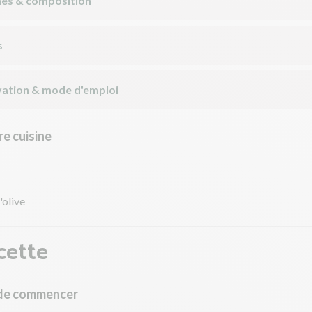
nes & composition
s
ation & mode d'emploi
e cuisine
'olive
cette
 de commencer