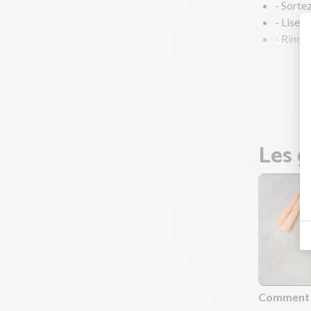
- Sortez
- Lisez
- Rincez
La taill
Bien qu
cuits e
Les g
Comment r