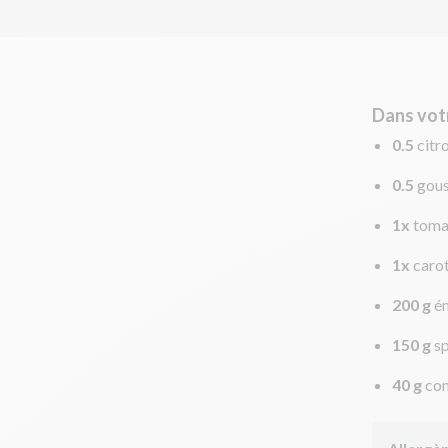
Dans vot
0.5
citr
0.5
gous
1x
toma
1x
caro
200 g
é
150 g
s
40 g
con