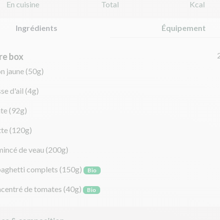
En cuisine
Total
Kcal
Ingrédients
Équipement
re box
on jaune
(50g)
se d'ail
(4g)
te
(92g)
tte
(120g)
mincé de veau
(200g)
paghetti complets
(150g)
Bio
centré de tomates
(40g)
Bio