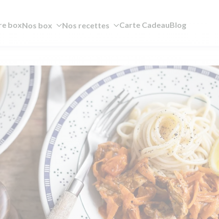
re box
Carte Cadeau
Blog
Nos box
Nos recettes