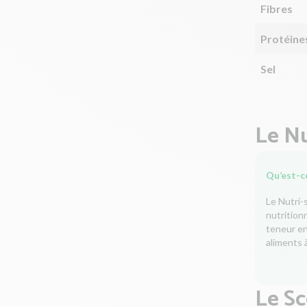
Fibres
Protéine
Sel
Le Nu
Qu’est-ce
Le Nutri-
nutrition
teneur en 
aliments à
Le S