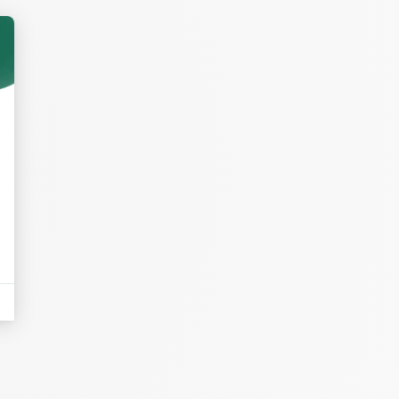
cuisson.
ents sont
ire !