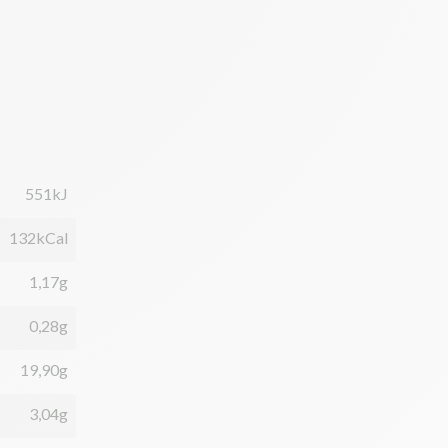
551kJ
132kCal
1,17g
0,28g
19,90g
3,04g