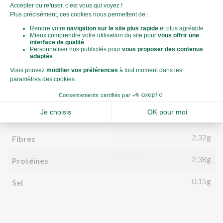
356kJ
Énergie (kJ)
85kCal
Énergie (kCal)
3,00g
Matières grasses
1,49g
dont acides gras saturés
11,02g
Glucides
3,91g
dont sucre
2,32g
Fibres
2,38g
Protéines
0,15g
Sel