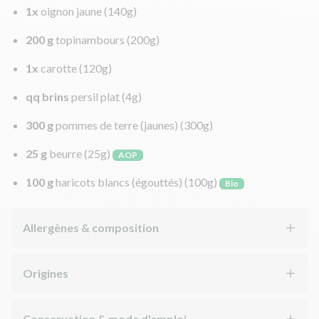
1x
oignon jaune
(140g)
200 g
topinambours
(200g)
1x
carotte
(120g)
qq brins
persil plat
(4g)
300 g
pommes de terre (jaunes)
(300g)
25 g
beurre
(25g)
AOP
100 g
haricots blancs (égouttés)
(100g)
Bio
Allergènes & composition
Origines
Conservation & mode d'emploi