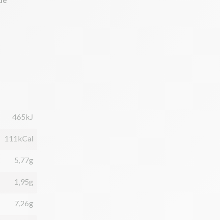
465kJ
111kCal
5,77g
1,95g
7,26g