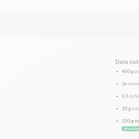
Dans vot
400 g
p
3x
toma
0.5
écha
20 g
mo
330 g e
Bleu Bla