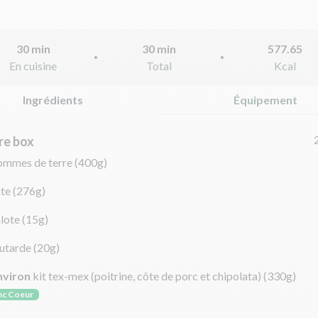
30 min
30 min
577.65
En cuisine
Total
Kcal
Ingrédients
Équipement
re box
ommes de terre
(400g)
te
(276g)
lote
(15g)
utarde
(20g)
nviron
kit tex-mex (poitrine, côte de porc et chipolata)
(330g)
nc Coeur