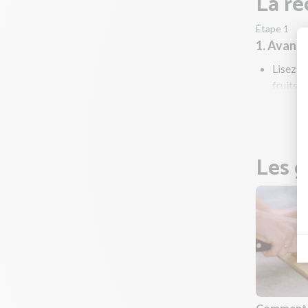
La re
Étape 1
1. Avant
Lisez to
fruits e
Préchau
Les g
Comment c