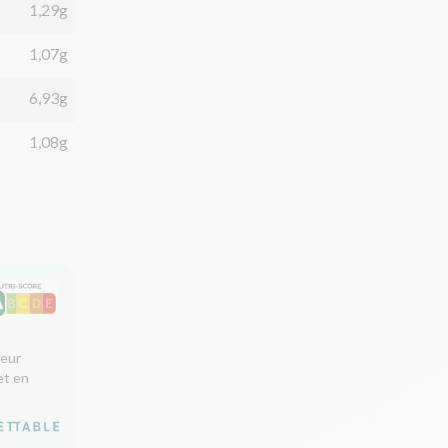
1,29g
1,07g
6,93g
1,08g
leur
et en