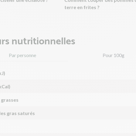
terre en frites ?
rs nutritionnelles
Par personne
Pour 100g
kJ)
kCal)
 grasses
des gras saturés