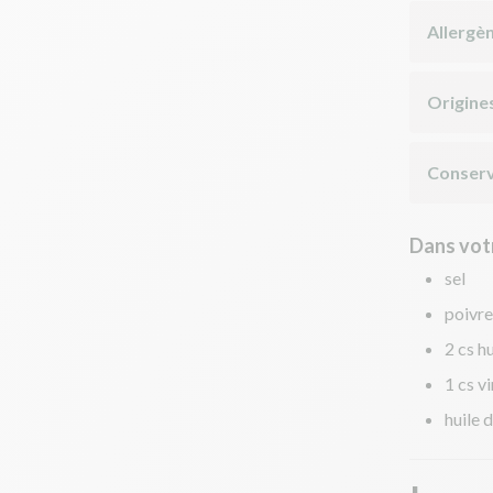
Allergè
Origine
Conserv
Dans votr
sel
poivre
2 cs hu
1 cs v
huile 