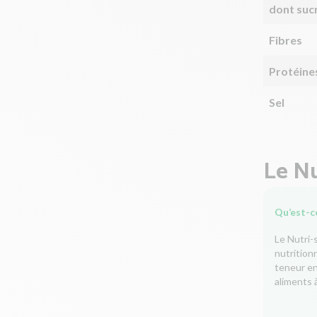
dont suc
Fibres
Protéine
Sel
Le Nu
Qu’est-ce
Le Nutri-
nutrition
teneur en 
aliments à