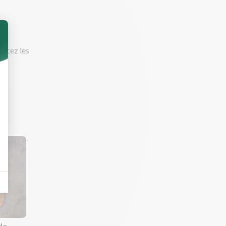
rincez les
de