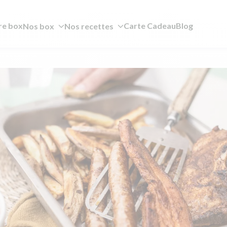
re box
Carte Cadeau
Blog
Nos box
Nos recettes