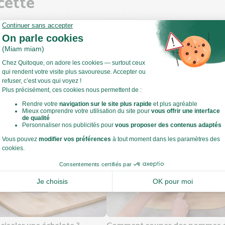
cette
 de commencer
utes les étapes, sortez les ingrédients et ustensiles nécessaires et 
Voir toute la recette
t légumes !
ffez votre four à 240°C.
estes de cuisine
iseler une échalote ?
Comment couper des pommes 