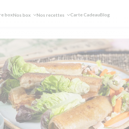
re box
Carte Cadeau
Blog
Nos box
Nos recettes