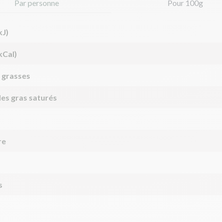
Par personne
Pour 100g
kJ)
kCal)
 grasses
des gras saturés
re
s