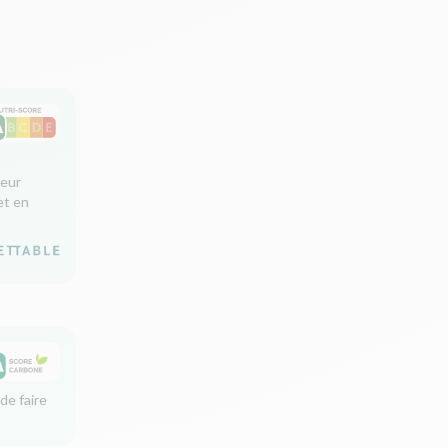
leur
et en
de faire