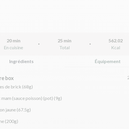
20 min
25 min
562.02
En cuisine
Total
Kcal
Ingrédients
Équipement
re box
les de brick
(68g)
 mam (sauce poisson) (pot)
(9g)
on jaune
(67.5g)
ne
(200g)