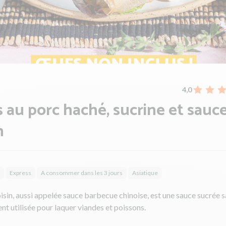
4,0
au porc haché, sucrine et sauc
n
Express
A consommer dans les 3 jours
Asiatique
isin, aussi appelée sauce barbecue chinoise, est une sauce sucrée s
t utilisée pour laquer viandes et poissons.