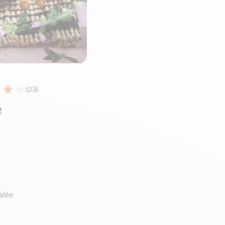
(23)
e
alée