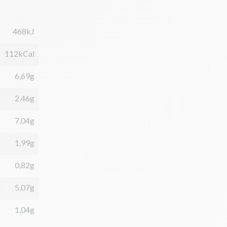
468kJ
112kCal
6,69g
2,46g
7,04g
1,99g
0,82g
5,07g
1,04g