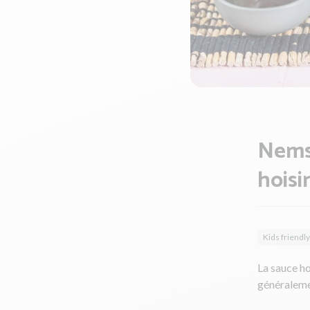
Nems 
hoisi
Kids friendly
La sauce ho
généralemen