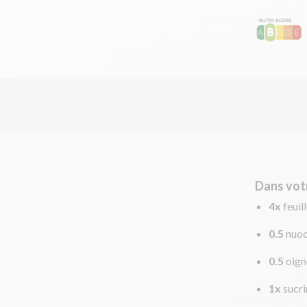
Dans vot
4x
feuil
0.5
nuoc
0.5
oign
1x
sucri