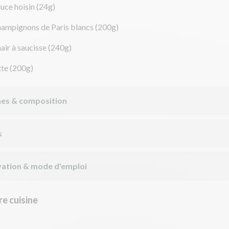
uce hoisin
(24g)
hampignons de Paris blancs
(200g)
air à saucisse
(240g)
tte
(200g)
nes & composition
s
ation & mode d'emploi
e cuisine