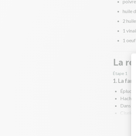
poivre
huile 
2 huile
1 vina
1 oeuf
La re
Étape 1
1. La farc
Épluche
Hachez 
Dans le
Ciselez 
Déposez
Ajoutez
Mixez p