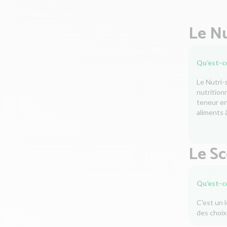
Le Nu
Qu’est-ce
Le Nutri-
nutrition
teneur en 
aliments à
Le S
Qu’est-c
C'est un 
des choix