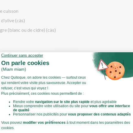
de cuisson
 d'olive (càs)
igre (blanc ou de cidre) (càs)
cette
e
z et coupez la carotte en fin bâtonnets.
grossièrement les champignons.
 bol d'un mixeur, déposez les ingrédients suivants :
Voir toute la recette
(dés) l'oignon.
 les 2/3 des champignons et la moitié des carottes.
 la chair à saucisse, l’œuf et le nuoc mam. Poivrez.
ar à-coups pour obtenir une farce homogène.