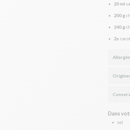
20 ml
sa
200 g
c
240 g
ch
2x
caro
Allergè
Origine
Conserv
Dans votr
sel