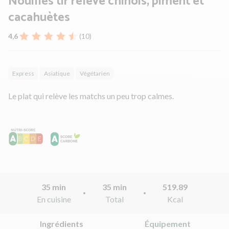
Nouilles tir relevé chinois, piment et
cacahuètes
4,6
(10)
Express
Asiatique
Végétarien
Le plat qui relève les matchs un peu trop calmes.
35 min
35 min
519.89
En cuisine
Total
Kcal
Ingrédients
Équipement