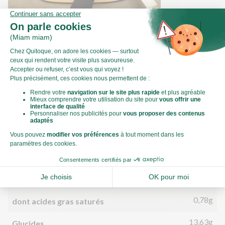
Comment couper une courgette en
rondelles ?
Valeurs nutritionnelles
Par personne
Pour 100g
551kJ
Énergie (kJ)
132kCal
Énergie (kCal)
4,56g
Matières grasses
0,78g
dont acides gras saturés
13,63g
Glucides