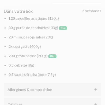
2 personnes
Dans votre box
120 g
nouilles asiatiques
(120g)
30 g
purée de cacahuètes
(30g)
Bio
20 ml
sauce soja salée
(23g)
2x
courgette
(400g)
200 g
tofu nature
(200g)
Bio
0.5
cébette
(8g)
0.5
sauce sriracha (pot)
(7.5g)
Allergènes & composition
Origines