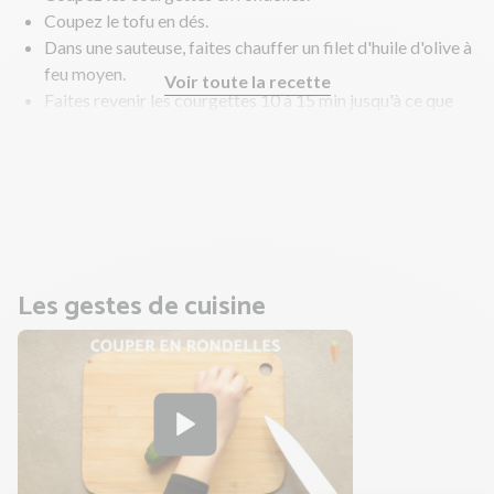
Coupez le tofu en dés.
Dans une sauteuse, faites chauffer un filet d'huile d'olive à
feu moyen.
Voir toute la recette
Faites revenir les courgettes 10 à 15 min jusqu'à ce que
les courgettes soient fondantes. Salez, poivrez.
Ajoutez ensuite le tofu et poursuivez la cuisson 5 à 10 min
pour le faire légèrement dorer. Remuez régulièrement.
En parallèle, faites cuire les nouilles.
Les gestes de cuisine