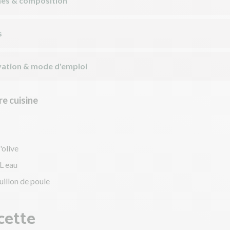
nes & composition
s
ation & mode d'emploi
e cuisine
'olive
L eau
uillon de poule
cette