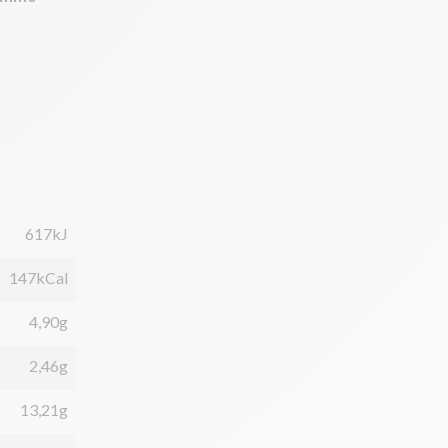
617kJ
147kCal
4,90g
2,46g
13,21g