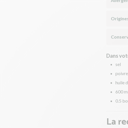
Allergè
Origine
Conserv
Dans votr
sel
poivre
huile d
600 m
0.5 bo
La re