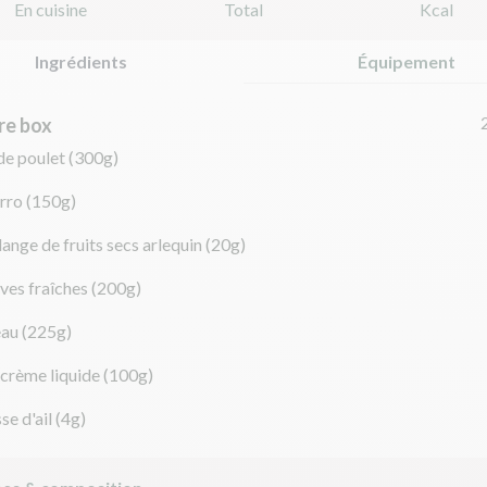
En cuisine
Total
Kcal
Ingrédients
Équipement
re box
 de poulet
(300g)
rro
(150g)
ange de fruits secs arlequin
(20g)
ves fraîches
(200g)
eau
(225g)
crème liquide
(100g)
se d'ail
(4g)