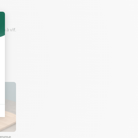
en à vif.
comme