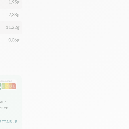
1,95g
2,38g
11,22g
0,06g
leur
et en