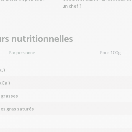
un chef ?
rs nutritionnelles
Par personne
Pour 100g
kJ)
kCal)
 grasses
des gras saturés