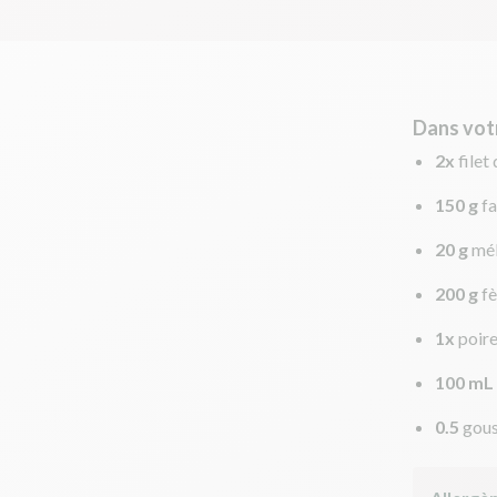
Dans vot
2x
filet
150 g
fa
20 g
mél
200 g
fè
1x
poir
100 mL
0.5
gous