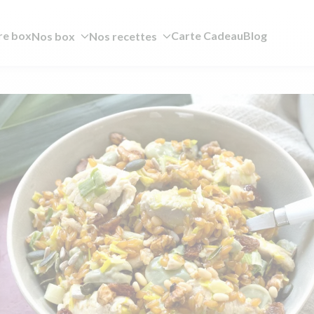
re box
Carte Cadeau
Blog
Nos box
Nos recettes