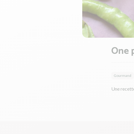
One p
Gourmand
Une recette