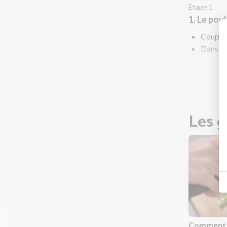
Étape 1
1. Le pou
Coupez 
Dans une
Faites r
Réserve
Les g
Comment é