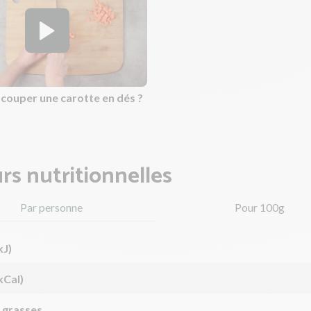
ouper une carotte en dés ?
rs nutritionnelles
Par personne
Pour 100g
kJ)
kCal)
 grasses