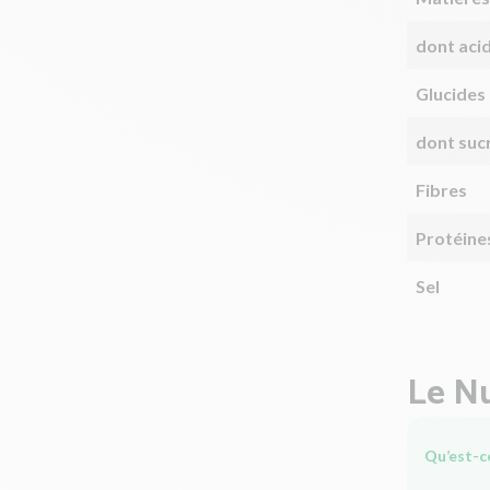
dont aci
Glucides
dont suc
Fibres
Protéine
Sel
Le Nu
Qu’est-ce