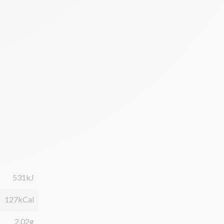
531kJ
127kCal
2,02g