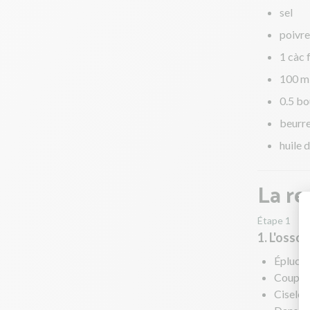
sel
poivre
1 càc 
100 m
0.5 bo
beurr
huile d
La re
Étape 1
1. L'osso
Épluche
Coupez-
Ciselez 