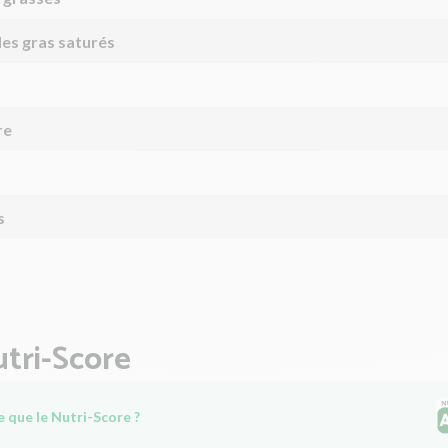
des gras saturés
re
s
tri-Score
 que le Nutri-Score ?