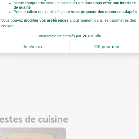
 cocotte, faites chauffer une noix de beurre et un filet d'huile d'ol
 vif.
evenir les carottes, l'oignon et le céleri 5 min à feu moyen.
 des 5 min, versez la farine et mélangez bien pour enrober le tout.
Voir toute la recette
z (versez) avec le vin blanc.
 l'eau, le bouquet garni, la pulpe de tomates et le bouillon de légum
à ébullition puis baissez à feu moyen, couvrez et laissez mijoter 20 
. Remuez régulièrement.
 ajoutez de l'eau si nécessaire en cours de cuisson.
 des 20 min, retirez le couvercle et prolongez la cuisson 5 à 10 min
 la sauce.
et rectifiez l'assaisonnement si nécessaire.
 la cuisson des légumes, préparez le reste des ingrédients.
estes de cuisine