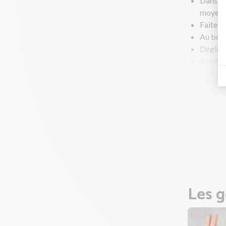
Dans une
moyen à
Faites r
Au bout
Déglace
Ajoutez
Portez 
poivrez
Astuce :
Au bout
épaissir
Goûtez 
Pendant
Les g