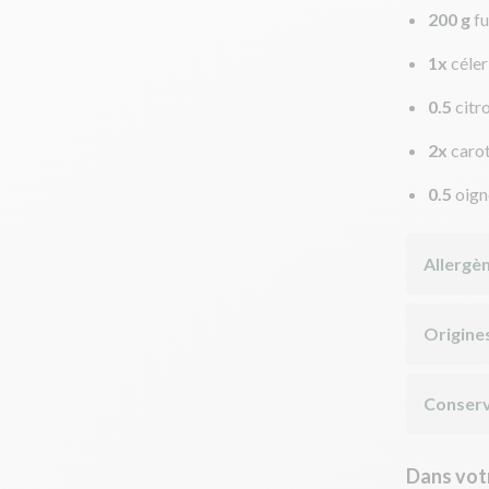
200 g
fu
1x
céler
0.5
citr
2x
caro
0.5
oign
Allergè
Origine
Conserv
Dans votr