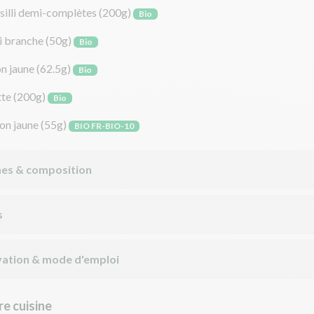
silli demi-complètes
(200g)
Bio
i branche
(50g)
Bio
on jaune
(62.5g)
Bio
tte
(200g)
Bio
on jaune
(55g)
BIO FR-BIO-10
nes & composition
s
ation & mode d'emploi
e cuisine