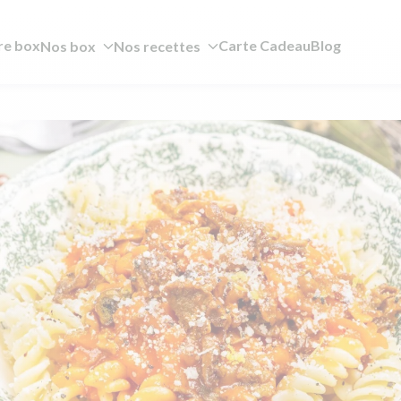
re box
Carte Cadeau
Blog
Nos box
Nos recettes