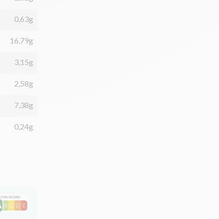
0,63g
16,79g
3,15g
2,58g
7,38g
0,24g