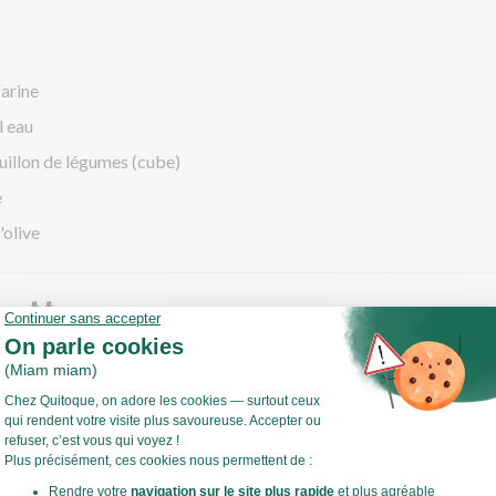
farine
l eau
uillon de légumes (cube)
e
'olive
cette
 bucco
z les carottes et retirez le bout abîmé du céleri branche.
les en très petits morceaux (brunoise).
(dés) l'oignon.