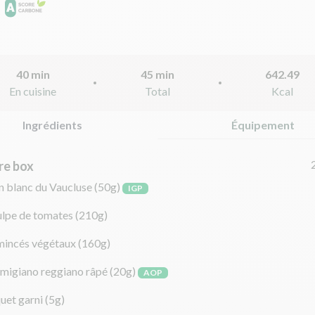
40 min
45 min
642.49
En cuisine
Total
Kcal
Ingrédients
Équipement
re box
n blanc du Vaucluse
(50g)
IGP
ulpe de tomates
(210g)
mincés végétaux
(160g)
migiano reggiano râpé
(20g)
AOP
uet garni
(5g)