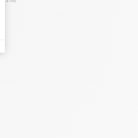
ive à feu
es.
min. Salez,
 pour faire