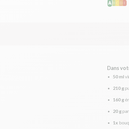
Dans vot
50 ml
vi
210 g
p
160 g
é
20 g
par
1x
bouq