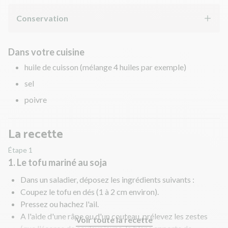
Conservation
Dans votre cuisine
huile de cuisson (mélange 4 huiles par exemple)
sel
poivre
La recette
Étape 1
1. Le tofu mariné au soja
Dans un saladier, déposez les ingrédients suivants :
Coupez le tofu en dés (1 à 2 cm environ).
Pressez ou hachez l'ail.
A l'aide d'une râpe ou d'un couteau, prélevez les zestes
Voir toute la recette