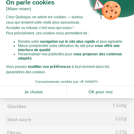
Valeurs nutritionnelles
Par personne
Pour 100g
498kJ
Énergie (kJ)
119kCal
Énergie (kCal)
3,86g
Matières grasses
0,64g
dont acides gras saturés
13,68g
Glucides
2,02g
dont sucre
2,11g
Fibres