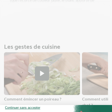
(que l'écorce de couleur jaune, le blanc apporte de
l'amertume) puis pressez le citron.
Ajoutez la moitié de la sauce soja.
Salez, poivrez et mélangez bien. Laissez mariner 10 min
environ.
Les gestes de cuisine
Comment émincer un poireau ?
Comment utilis
chef ?