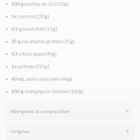
100 g
nouilles de riz
(100g)
1x
carotte
(120g)
0.5
gousse d'ail
(3.5g)
25 g
cacahuètes grillées
(25g)
0.5
citron jaune
(40g)
1x
poireau
(225g)
40 mL
sauce soja salée
(46g)
100 g
champignon shiitaké
(100g)
Allergènes & composition
Origines