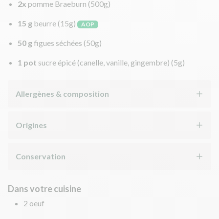
2x
pomme Braeburn
(500g)
15 g
beurre
(15g)
AOP
50 g
figues séchées
(50g)
1 pot
sucre épicé (canelle, vanille, gingembre)
(5g)
Allergènes & composition
Origines
Conservation
Dans votre cuisine
2 oeuf