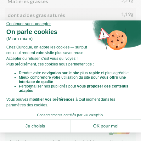
2,21g
Matières grasses
1,19g
dont acides gras saturés
21,44g
Glucides
10,69g
dont sucre
2,09g
Fibres
2,04g
Protéines
0,26g
Sel
Le Nutri-Score
Qu’est-ce que le Nutri-Score ?