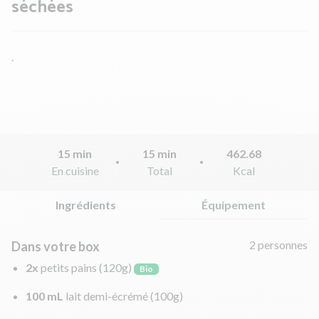
séchées
.
15 min
15 min
462.68
En cuisine
Total
Kcal
Ingrédients
Équipement
2 personnes
Dans votre box
2x
petits pains
(120g)
Bio
100 mL
lait demi-écrémé
(100g)