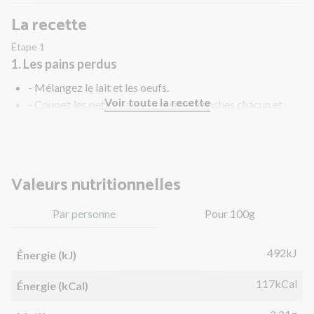
La recette
Étape 1
1. Les pains perdus
- Mélangez le lait et les oeufs.
Voir toute la recette
- Coupez les petits pains en quatre tranches chacun et
mettez-les à tremper dans le mélange lait et oeufs.
Valeurs nutritionnelles
Par personne
Pour 100g
492kJ
Énergie (kJ)
117kCal
Énergie (kCal)