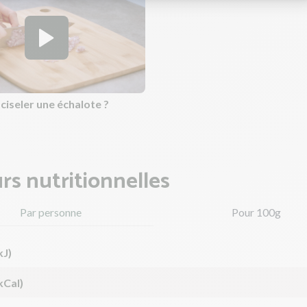
iseler une échalote ?
rs nutritionnelles
Par personne
Pour 100g
kJ)
kCal)