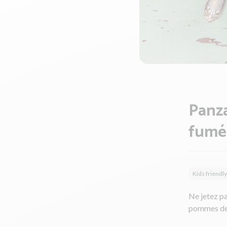
Panza
fumé
Kids friendly
Ne jetez pa
pommes de t