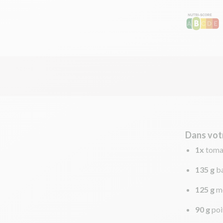
Dans vot
1x
toma
135 g
ba
125 g
mo
90 g
poi