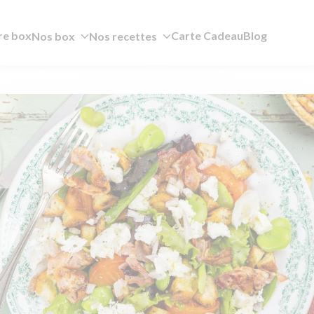
re box
Carte Cadeau
Blog
Nos box
Nos recettes