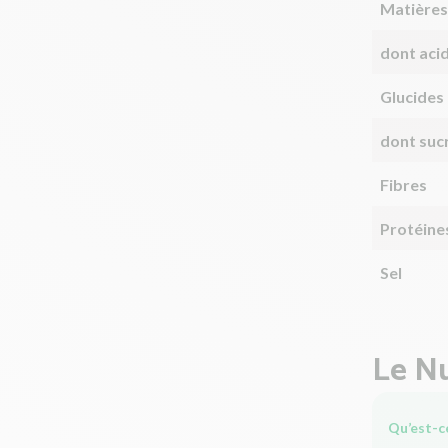
Matières
dont aci
Glucides
dont suc
Fibres
Protéine
Sel
Le Nu
Qu’est-ce