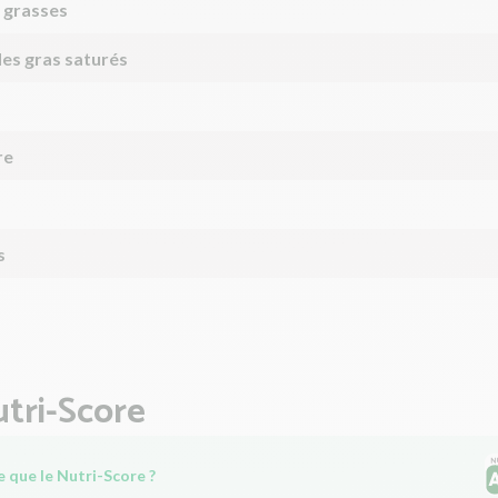
 grasses
des gras saturés
re
s
tri-Score
 que le Nutri-Score ?