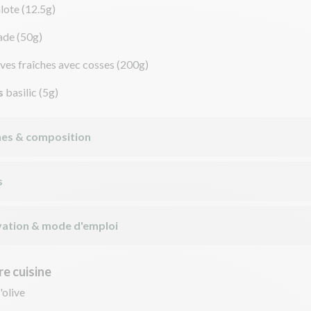
lote
(12.5g)
ade
(50g)
ves fraîches avec cosses
(200g)
s
basilic
(5g)
nes & composition
s
ation & mode d'emploi
e cuisine
'olive