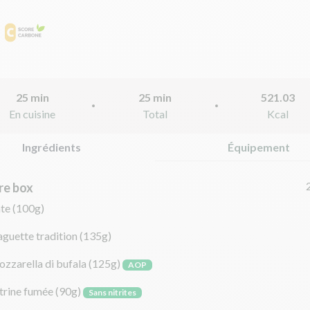
25 min
25 min
521.03
En cuisine
Total
Kcal
Ingrédients
Équipement
re box
te
(100g)
guette tradition
(135g)
zzarella di bufala
(125g)
AOP
trine fumée
(90g)
Sans nitrites