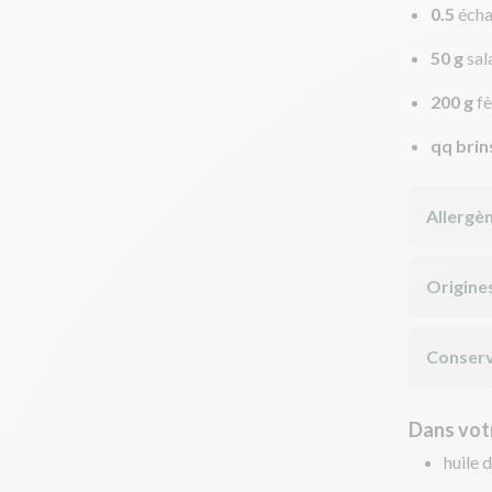
0.5
écha
50 g
sal
200 g
fè
qq brin
Allergè
Origine
Conserv
Dans votr
huile d