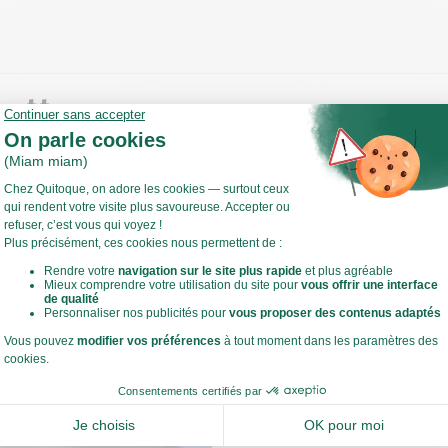
cette
ves
 les fèves.
 sauteuse, faites chauffer un filet d'huile d'olive à feu moyen.
Voir toute la recette
uire les fèves 15 à 20 min environ.
isson, ajoutez un fond d'eau et couvrez pour accélérer la cuisson.
 ce temps, préparez les croûtons.
estes de cuisine