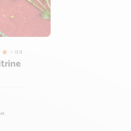
(17)
itrine
 et