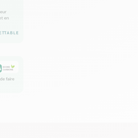
leur
et en
de faire