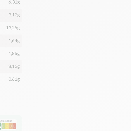
6,31g
3,13g
13,25g
1,64g
1,86g
8,13g
0,61g