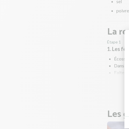
sel
poivre
La re
Étape 1
1. Les fè
Écossez
Dans une
Faites c
À mi-cu
Pendant
Les g