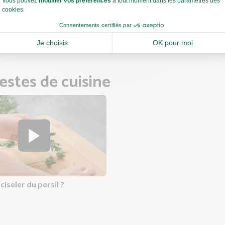
: si votre patate douce dore trop rapidement, couvrez d'un papier 
rmettra une cuisson uniforme sans brûler le dessus.
 ce temps, préparez les rillettes.
estes de cuisine
seler du persil ?