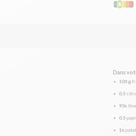
Dans vot
100 g
f
0.5
citr
93x
tho
0.5
papr
1x
pata