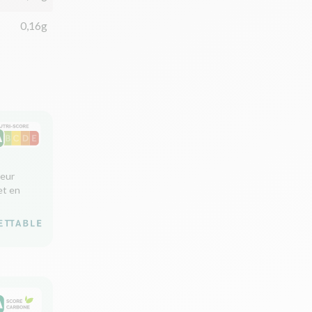
0,16g
leur
et en