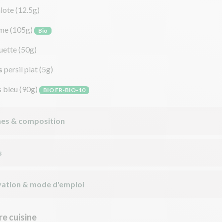
lote
(12.5g)
me
(105g)
Bio
uette
(50g)
s
persil plat
(5g)
s bleu
(90g)
BIO FR-BIO-10
nes & composition
s
ation & mode d'emploi
e cuisine