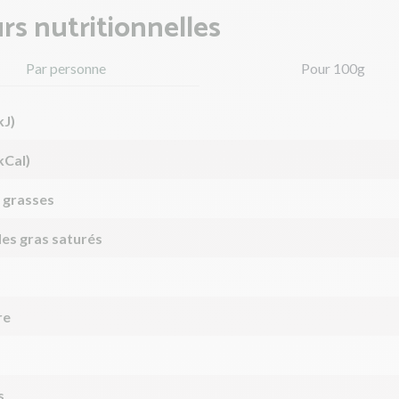
rs nutritionnelles
Par personne
Pour 100g
kJ)
kCal)
 grasses
des gras saturés
re
s