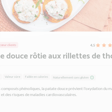
4,5
cœur clients
e douce rôtie aux rillettes de t
Valeur sûre
Faible en calories
Naturellement sans gluten
s composés phénoliques, la patate douce prévient l'oxydation du m
 et des risques de maladies cardiovasculaires.