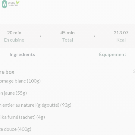
20 min
45 min
313.07
En cuisine
Total
Kcal
Ingrédients
Équipement
re box
romage blanc
(100g)
on jaune
(55g)
n entier au naturel (g égoutté)
(93g)
ika fumé (sachet)
(4g)
te douce
(400g)