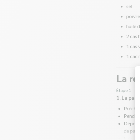
sel
poivre
huile d
2 càs h
1 càs 
1 càc
La re
Étape 1
1. La pat
Préchau
Pendant
Déposez
de papr
Enfourn