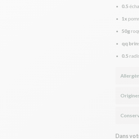
0.5
écha
1x
pom
50g
roq
qq brin
0.5
radi
Allergè
Origine
Conserv
Dans votr