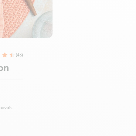
(46)
hon
auvais