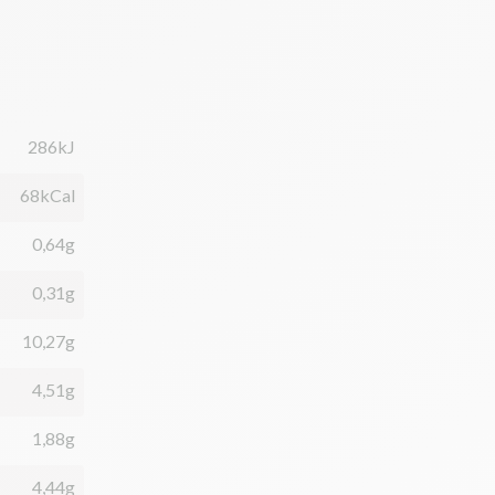
286kJ
68kCal
0,64g
0,31g
10,27g
4,51g
1,88g
4,44g