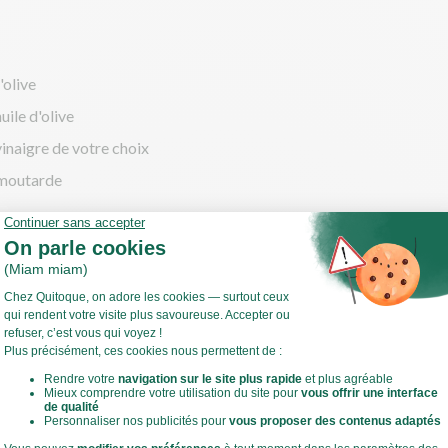
'olive
uile d'olive
vinaigre de votre choix
 moutarde
cette
ate douce
ffez votre four à 220°C en chaleur tournante !
 ce temps, épluchez et coupez la patate douce en rondelles (1 cm 
-les sur une plaque allant au four et versez un filet d'huile d'olive
Voir toute la recette
ika fumé. Salez, poivrez. Mélangez pour enrober le tout.
ez 20 à 25 min.