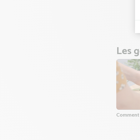
Astuce 
Cela pe
Pendant
Les g
Comment ci