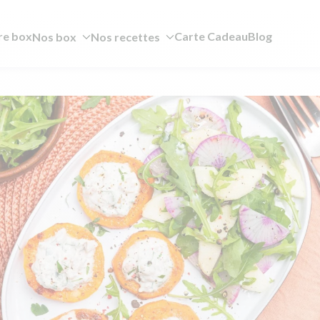
re box
Carte Cadeau
Blog
Nos box
Nos recettes