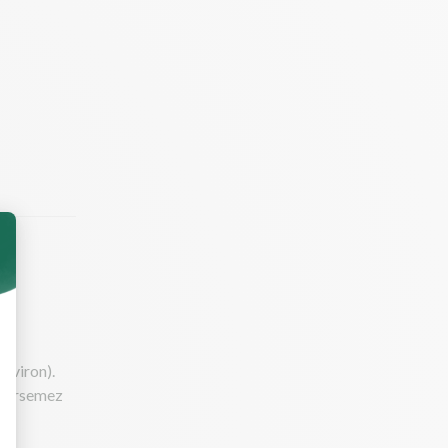
environ).
. Parsemez