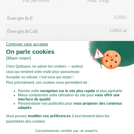
Par personne
Pour 100g
535kJ
Énergie (kJ)
128kCal
Énergie (kCal)
2,10g
Matières grasses
0,54g
dont acides gras saturés
14,28g
Glucides
1,44g
dont sucre
2,39g
Fibres
11,99g
Protéines
0,52g
Sel