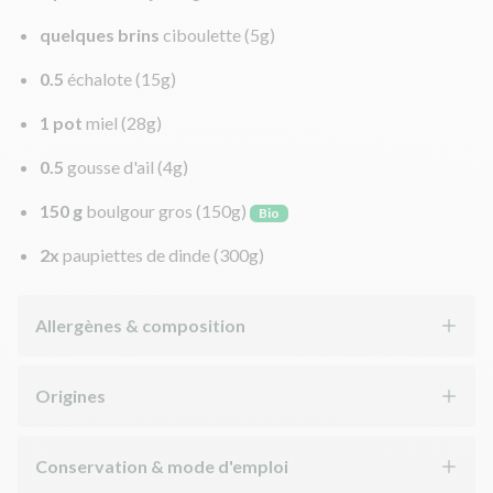
quelques brins
ciboulette
(5g)
0.5
échalote
(15g)
1 pot
miel
(28g)
0.5
gousse d'ail
(4g)
150 g
boulgour gros
(150g)
Bio
2x
paupiettes de dinde
(300g)
Allergènes & composition
Origines
Conservation & mode d'emploi