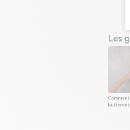
Une foi
mélange
Les g
Comment 
butternut