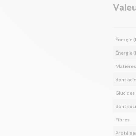
Valeu
Énergie (
Énergie (
Matières
dont aci
Glucides
dont suc
Fibres
Protéine