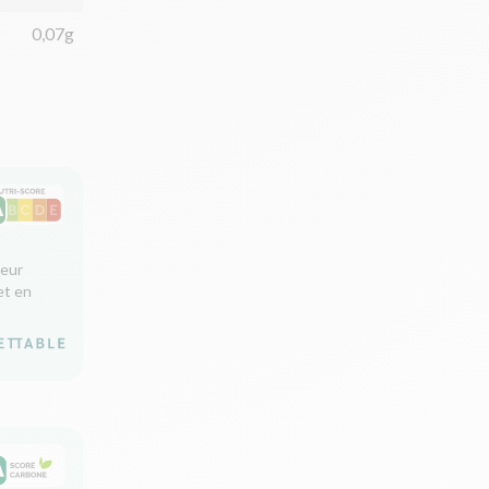
0,07g
leur
et en