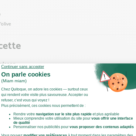
e
'olive
cette
cuisson
la viande de l’emballage pour l’aérer : elle cuira plus uniformément 
ndre.
ffez votre four à 180°C en chaleur tournante !
 ce temps, épluchez et coupez les pommes de terre et le butternut
es (0,5 cm maximum).
Voir toute la recette
ou hachez l'ail.
 casserole, déposez le lait, la crème, l'ail, les pommes de terre et l
oivrez.
 ébullition puis faites-les cuire 10 min.