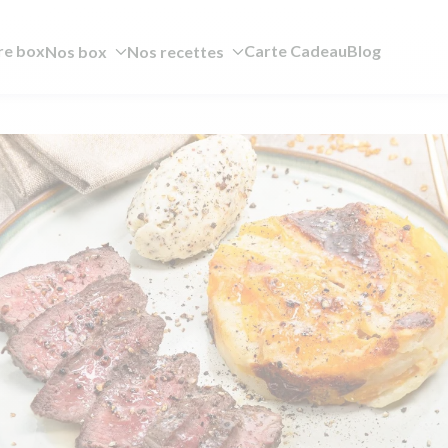
re box
Carte Cadeau
Blog
Nos box
Nos recettes