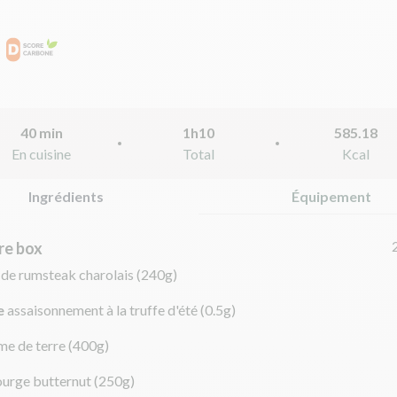
40 min
1h10
585.18
En cuisine
Total
Kcal
Ingrédients
Équipement
re box
 de rumsteak charolais
(240g)
e
assaisonnement à la truffe d'été
(0.5g)
e de terre
(400g)
ourge butternut
(250g)