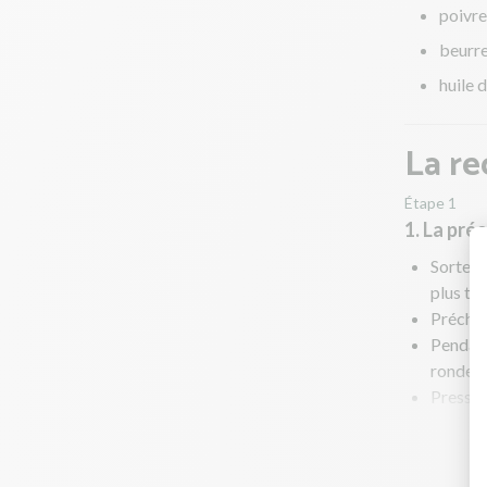
poivre
beurr
huile d
La re
Étape 1
1. La pré
Sortez 
plus te
Préchau
Pendant
rondell
Pressez 
Dans une
Salez, p
Portez à