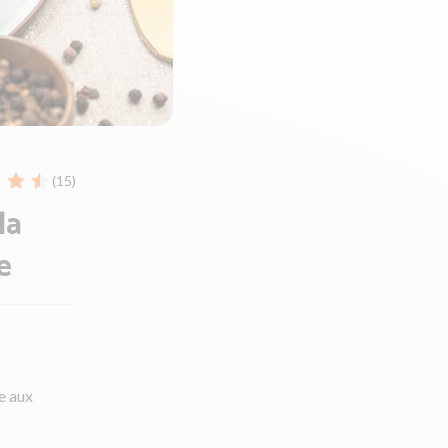
(15)
la
e
e aux