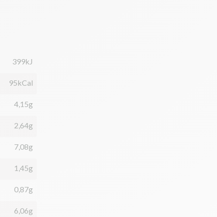
399kJ
95kCal
4,15g
2,64g
7,08g
1,45g
0,87g
6,06g