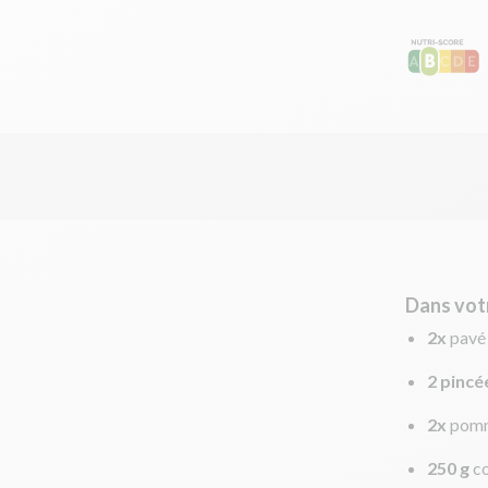
Dans vot
2x
pavé
2 pincé
2x
pomm
250 g
c