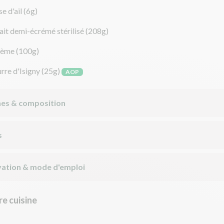
e d'ail
(6g)
lait demi-écrémé stérilisé
(208g)
rème
(100g)
rre d'Isigny
(25g)
AOP
nes & composition
s
ation & mode d'emploi
e cuisine