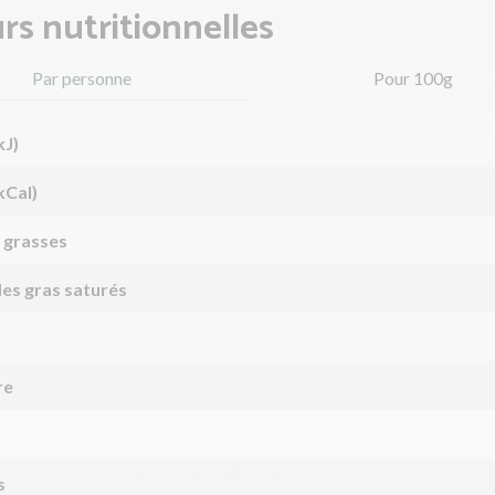
rs nutritionnelles
Par personne
Pour 100g
kJ)
kCal)
 grasses
des gras saturés
re
s