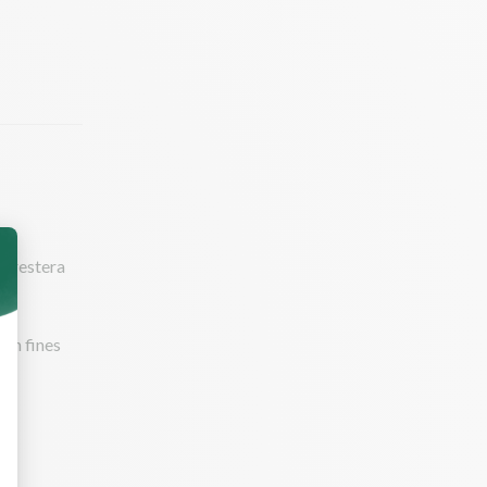
et restera
 en fines
e butternut.