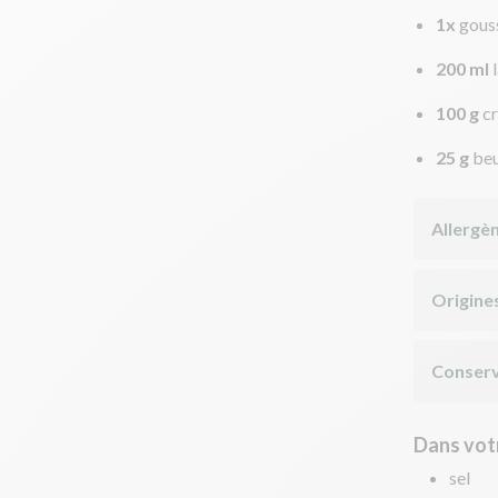
1x
gouss
200 ml
100 g
c
25 g
beu
Allergè
Origine
Conserv
Dans votr
sel