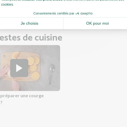
s précuits, récupérez les légumes à l'aide d'une écumoire et faites r
 lait et crème 1 à 2 min à feu moyen.
estes de cuisine
préparer une courge
 ?