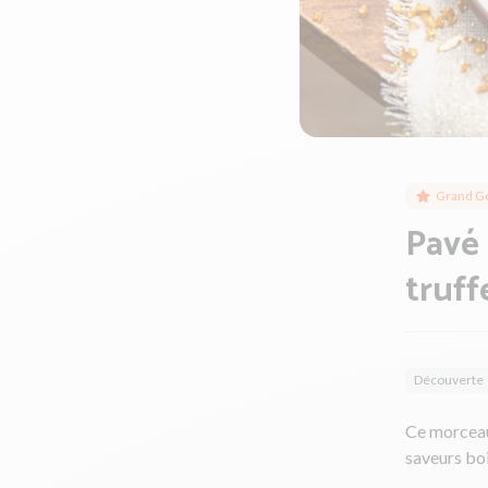
Grand G
Pavé 
truff
Découverte
Ce morceau 
saveurs boi