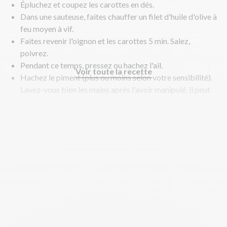
Épluchez et coupez les carottes en dés.
Dans une sauteuse, faites chauffer un filet d'huile d'olive à
feu moyen à vif.
Faites revenir l'oignon et les carottes 5 min. Salez,
poivrez.
Pendant ce temps, pressez ou hachez l'ail.
Voir toute la recette
Hachez le piment (plus ou moins selon votre sensibilité).
Lavez-vous bien les mains après l'avoir manipulé, il peut
irriter la peau.
Coupez les olives en deux.
Au bout des 5 min de cuisson, ajoutez l'ail, le piment et la
chair à saucisse émiettée et poursuivez la cuisson 5 min.
Ajoutez la purée de tomates, le cumin et les olives et
poursuivez la cuisson 10 à 15 min. Remuez régulièrement.
Goûtez et rectifiez l'assaisonnement si nécessaire.
En parallèle, faites cuire le riz.