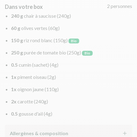
2 personnes
Dans votre box
240 g
chair à saucisse
(240g)
60 g
olives vertes
(60g)
150 g
riz rond blanc
(150g)
Bio
250 g
purée de tomate bio
(250g)
Bio
0.5
cumin (sachet)
(4g)
1x
piment oiseau
(2g)
1x
oignon jaune
(110g)
2x
carotte
(240g)
0.5
gousse d'ail
(4g)
Allergènes & composition