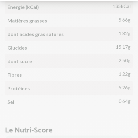
135kCal
Énergie (kCal)
5,66g
Matières grasses
1,82g
dont acides gras saturés
15,17g
Glucides
2,50g
dont sucre
1,22g
Fibres
5,26g
Protéines
0,64g
Sel
Le Nutri-Score