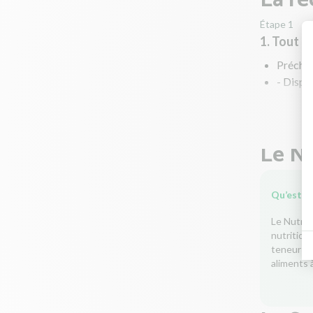
La re
Étape 1
1. Tout l
Préchau
- Dispo
teriyaki
poulet s
Le Nu
Qu’est-ce
Le Nutri-
nutrition
teneur en 
aliments à