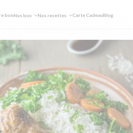
re box
Carte Cadeau
Blog
Nos box
Nos recettes