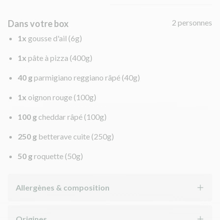
2 personnes
Dans votre box
1x
gousse d'ail
(6g)
1x
pâte à pizza
(400g)
40 g
parmigiano reggiano râpé
(40g)
1x
oignon rouge
(100g)
100 g
cheddar râpé
(100g)
250 g
betterave cuite
(250g)
50 g
roquette
(50g)
Allergènes & composition
Origines