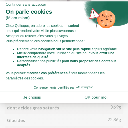
Comment émincer un oignon ?
Valeurs nutritionnelles
Par personne
Pour 100g
807kJ
Énergie (kJ)
193kCal
Énergie (kCal)
6,70g
Matières grasses
3,69g
dont acides gras saturés
22,86g
Glucides