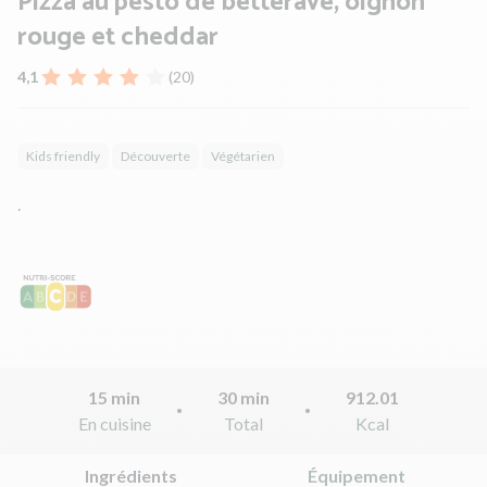
Pizza au pesto de betterave, oignon
rouge et cheddar
4,1
(20)
Kids friendly
Découverte
Végétarien
.
15 min
30 min
912.01
En cuisine
Total
Kcal
Ingrédients
Équipement