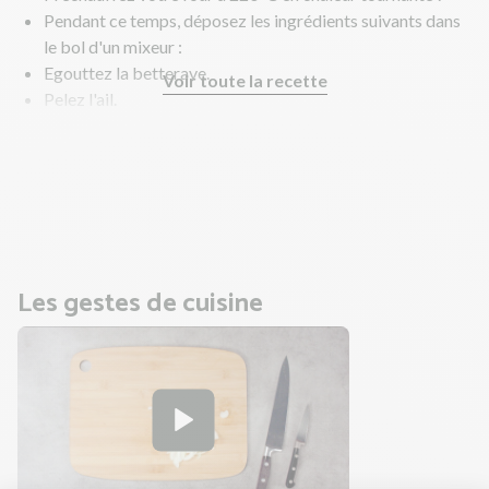
Pendant ce temps, déposez les ingrédients suivants dans
le bol d'un mixeur :
Egouttez la betterave.
Voir toute la recette
Pelez l'ail.
Ajoutez le parmesan et l'huile d'olive. Salez légèrement,
poivrez et mixez jusqu'à obtenir une consistance
homogène.
Goûtez et rectifiez l'assaisonnement si nécessaire.
Les gestes de cuisine