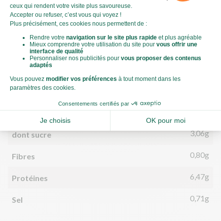
584kJ
Énergie (kJ)
140kCal
Énergie (kCal)
4,26g
Matières grasses
2,51g
dont acides gras saturés
18,75g
Glucides
3,06g
dont sucre
0,80g
Fibres
6,47g
Protéines
0,71g
Sel