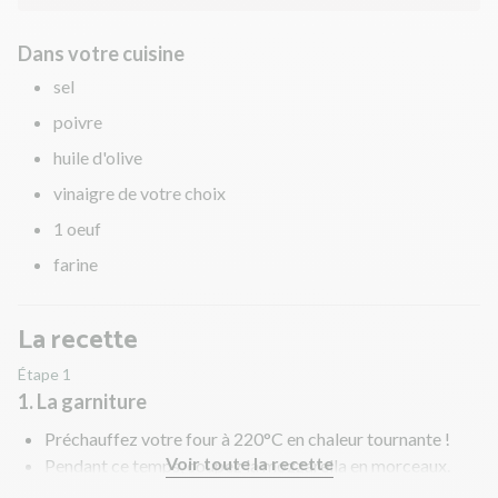
Dans votre cuisine
sel
poivre
huile d'olive
vinaigre de votre choix
1 oeuf
farine
La recette
Étape 1
1. La garniture
Préchauffez votre four à 220°C en chaleur tournante !
Voir toute la recette
Pendant ce temps, coupez la mozzarella en morceaux.
Émincez l'oignon rouge.