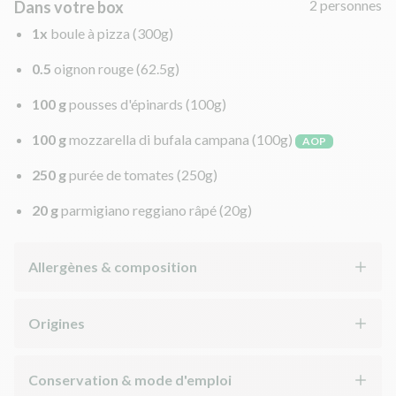
2 personnes
Dans votre box
1x
boule à pizza
(300g)
0.5
oignon rouge
(62.5g)
100 g
pousses d'épinards
(100g)
100 g
mozzarella di bufala campana
(100g)
AOP
250 g
purée de tomates
(250g)
20 g
parmigiano reggiano râpé
(20g)
Allergènes & composition
Origines
Conservation & mode d'emploi