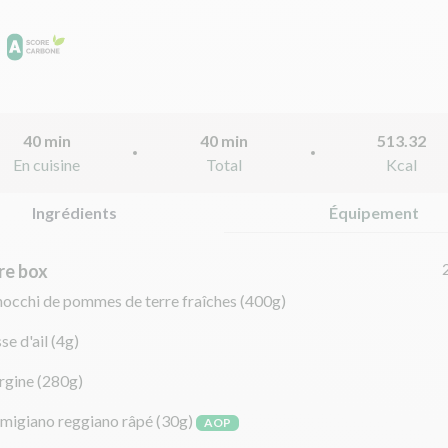
40 min
40 min
513.32
En cuisine
Total
Kcal
Ingrédients
Équipement
re box
nocchi de pommes de terre fraîches
(400g)
se d'ail
(4g)
rgine
(280g)
migiano reggiano râpé
(30g)
AOP