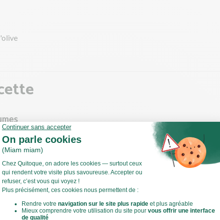
'olive
cette
gumes
l'aubergine en rondelles.
le poivron en fines lanières.
ou hachez l'ail.
 l'oignon.
 sauteuse, faites chauffer un filet d'huile d'olive à feu moyen.
Voir toute la recette
evenir l'ail, l'oignon, le poivron et l'aubergine 15 min environ. Salez,
 régulièrement.
 des 15 min de cuisson, ajoutez la purée de tomates, les herbes d