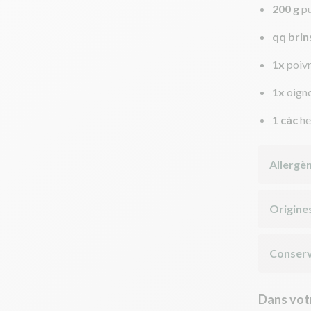
200 g
p
qq brin
1x
poiv
1x
oign
1 càc
he
Allergè
Origine
Conserv
Dans votr