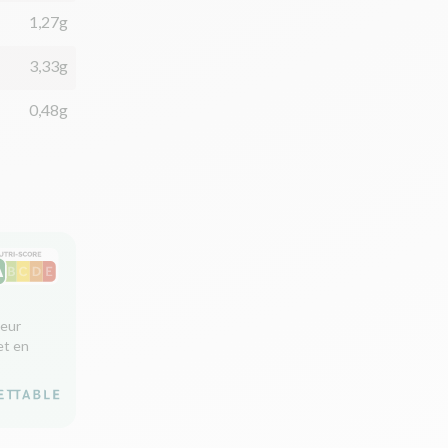
1,27g
3,33g
0,48g
leur
et en