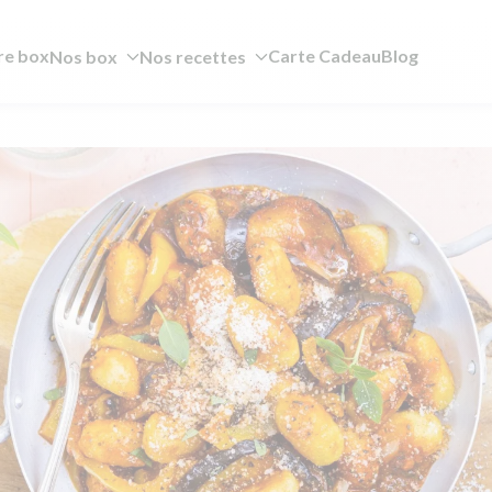
re box
Carte Cadeau
Blog
Nos box
Nos recettes