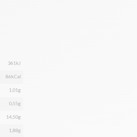
361kJ
86kCal
1,01g
0,55g
14,50g
1,88g