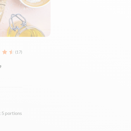
(17)
,
x 5 portions