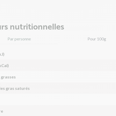
rs nutritionnelles
Par personne
Pour 100g
kJ)
kCal)
 grasses
des gras saturés
re