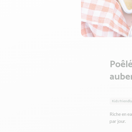
Poêlé
auber
Kids friendly
Riche en ea
par jour.