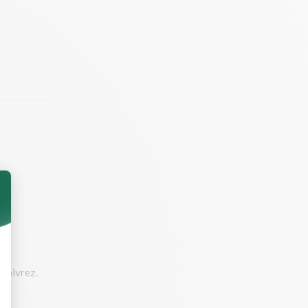
 poivrez.
e Provence