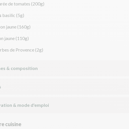
urée de tomates
(200g)
s
basilic
(5g)
ron jaune
(160g)
on jaune
(110g)
rbes de Provence
(2g)
nes & composition
s
ation & mode d'emploi
e cuisine