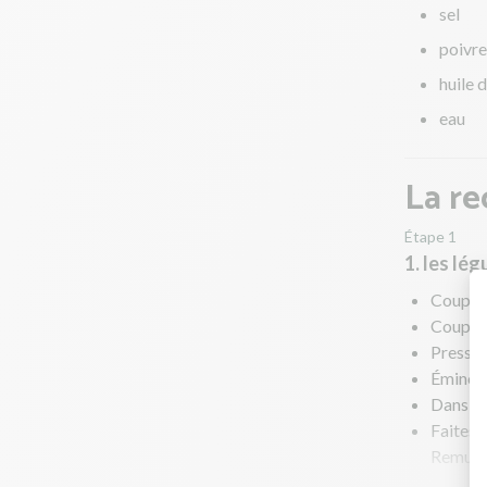
sel
poivre
huile d
eau
La re
Étape 1
1. les lé
Coupez 
Coupez 
Pressez 
Émincez
Dans une
Faites r
Remuez
Au bout