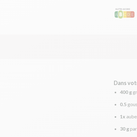
Dans vot
400 g
g
0.5
gous
1x
aube
30 g
par