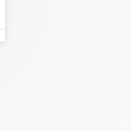
et fondants.
cide.