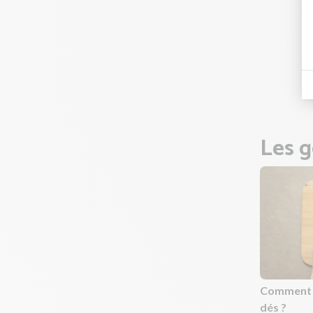
et un fo
Poursui
Astuce 
Goûtez 
Pendant
Les g
Comment c
dés ?