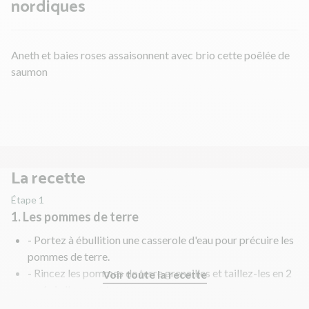
nordiques
Aneth et baies roses assaisonnent avec brio cette poêlée de
saumon
La recette
Étape 1
1. Les pommes de terre
- Portez à ébullition une casserole d'eau pour précuire les
pommes de terre.
- Rincez les pommes de terre grenailles et taillez-les en 2
Voir toute la recette
ou 4 si elles sont trop grosses.
- Plongez-les dans l'eau bouillante 5 min. Ensuite,