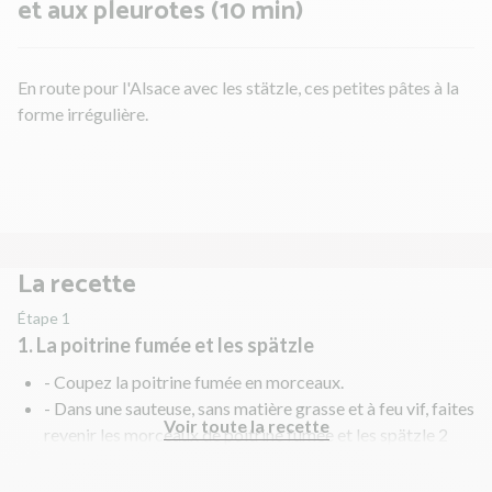
et aux pleurotes (10 min)
En route pour l'Alsace avec les stätzle, ces petites pâtes à la
forme irrégulière.
La recette
Étape 1
1. La poitrine fumée et les spätzle
- Coupez la poitrine fumée en morceaux.
- Dans une sauteuse, sans matière grasse et à feu vif, faites
Voir toute la recette
revenir les morceaux de poitrine fumée et les spätzle 2
min pour les dorer. Ensuite, débarrassez-les sur une
assiette.