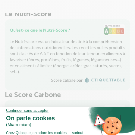
Le Nutri-Score
Qu’est-ce que le Nutri-Score ?
Le Nutri-score est un indicateur destiné à la compréhension
des informations nutritionnelles. Les recettes ou les produits
sont classés de A à E en fonction de leur teneur en aliments à
favoriser (fibres, protéines, fruits, légumes, légumineuses...)
et en aliments à limiter (énergie, acides gras saturés, sucres,
sel...).
Score calculé par
Le Score Carbone
Qu’est-ce que le score carbone ?
C'est un logo qui vous permet de visualiser l’empreinte
carbone de chaque plat et de faire des choix plus éclairés et
toujours aussi gourmands. Plus d'informations
ici