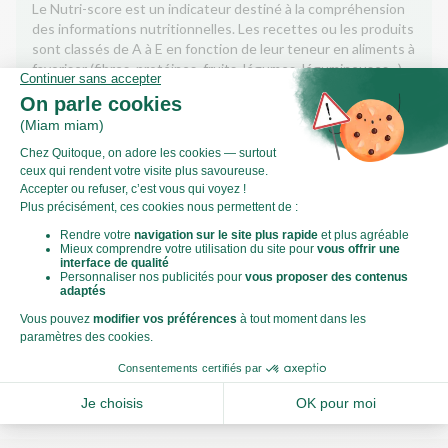
Le Nutri-score est un indicateur destiné à la compréhension
des informations nutritionnelles. Les recettes ou les produits
sont classés de A à E en fonction de leur teneur en aliments à
favoriser (fibres, protéines, fruits, légumes, légumineuses...)
et en aliments à limiter (énergie, acides gras saturés, sucres,
sel...).
Score calculé par
Le Score Carbone
Qu’est-ce que le score carbone ?
C'est un logo qui vous permet de visualiser l’empreinte
carbone de chaque plat et de faire des choix plus éclairés et
toujours aussi gourmands. Plus d'informations
ici