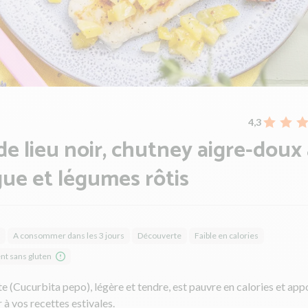
4,3
 de lieu noir, chutney aigre-doux 
ue et légumes rôtis
A consommer dans les 3 jours
Découverte
Faible en calories
nt sans gluten
e (Cucurbita pepo), légère et tendre, est pauvre en calories et app
r à vos recettes estivales.