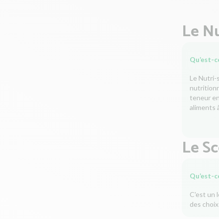
Le Nu
Qu’est-ce
Le Nutri-
nutrition
teneur en 
aliments à
Le S
Qu’est-c
C'est un 
des choix