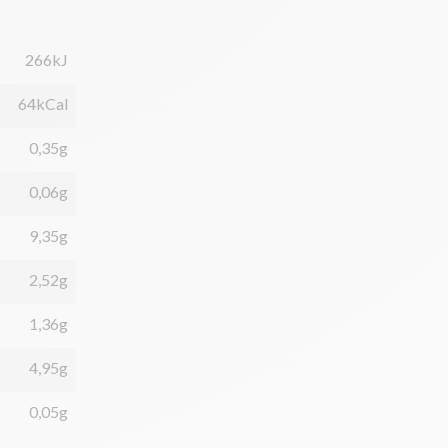
266kJ
64kCal
0,35g
0,06g
9,35g
2,52g
1,36g
4,95g
0,05g