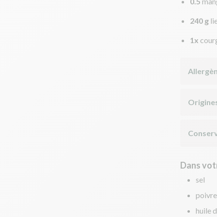
0.5
man
240 g
li
1x
cour
Allergè
Origine
Conserv
Dans votr
sel
poivre
huile d