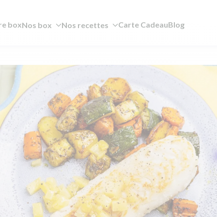
re box
Carte Cadeau
Blog
Nos box
Nos recettes