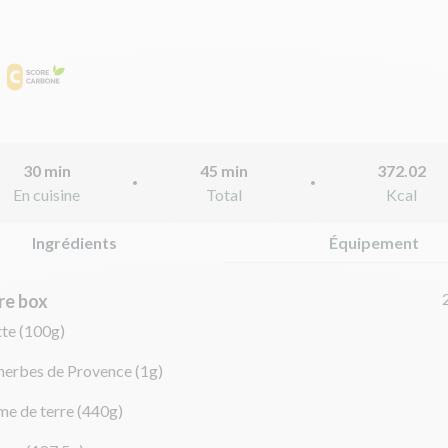
30 min
45 min
372.02
En cuisine
Total
Kcal
Ingrédients
Équipement
re box
tte
(100g)
herbes de Provence
(1g)
e de terre
(440g)