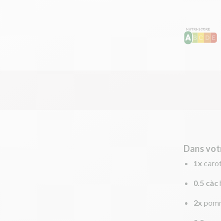
Dans vot
1x
caro
0.5 càc
2x
pomm