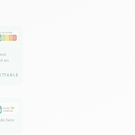
leur
et en
de faire