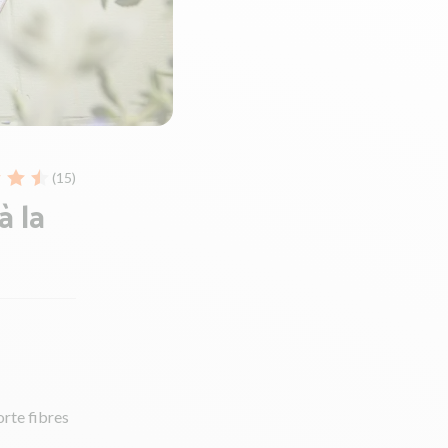
(15)
à la
orte fibres