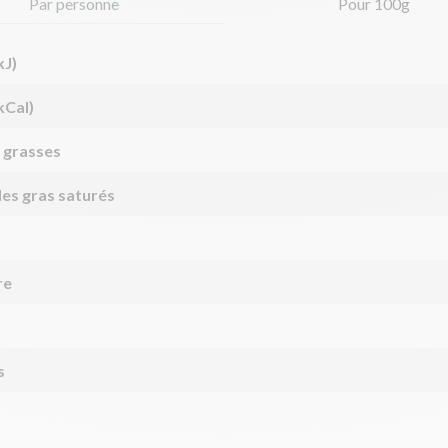
Par personne
Pour 100g
kJ)
kCal)
 grasses
des gras saturés
re
s