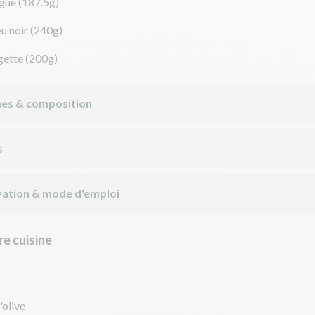
gue
(187.5g)
eu noir
(240g)
gette
(200g)
nes & composition
s
ation & mode d'emploi
e cuisine
'olive