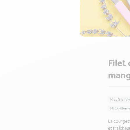
Filet
mang
Kids friendly
Naturelleme
La courgett
et fraîcheu