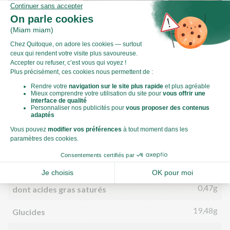
Comment préparer un oignon ?
Comment émincer
Valeurs nutritionnelles
Par personne
Pour 100g
609kJ
Énergie (kJ)
146kCal
Énergie (kCal)
2,89g
Matières grasses
0,47g
dont acides gras saturés
19,48g
Glucides