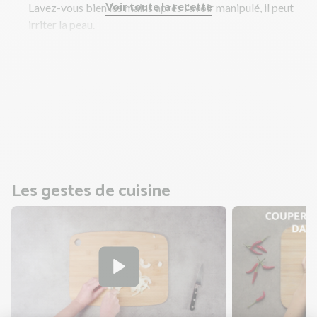
Voir toute la recette
Lavez-vous bien les mains après l'avoir manipulé, il peut
irriter la peau.
Suggestion : le piment oiseau est fort, n'en mettez qu'une
petite quantité pour commencer et ajustez selon votre
goût
Mixez par à-coups pour hacher finement les légumes puis
ajoutez la purée de cacahuètes. Mélangez bien jusqu'à
obtenir une sauce compacte. Salez, poivrez.
Les gestes de cuisine