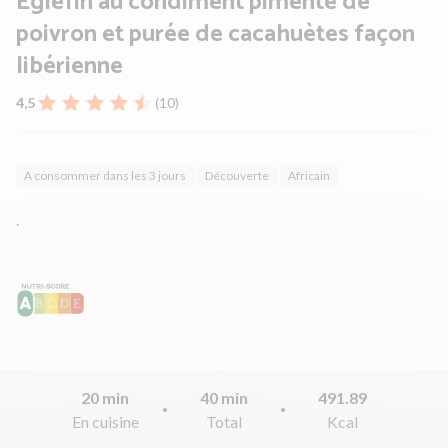
Eglefin au condiment pimenté de
poivron et purée de cacahuètes façon
libérienne
4,5
(10)
A consommer dans les 3 jours
Découverte
Africain
.
20 min
40 min
491.89
En cuisine
Total
Kcal