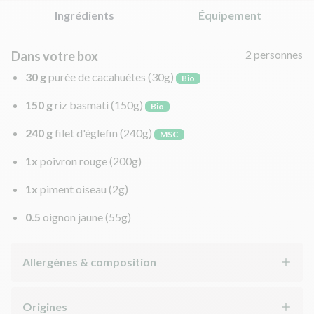
Ingrédients
Équipement
2 personnes
Dans votre box
30 g
purée de cacahuètes
(30g)
Bio
150 g
riz basmati
(150g)
Bio
240 g
filet d'églefin
(240g)
MSC
1x
poivron rouge
(200g)
1x
piment oiseau
(2g)
0.5
oignon jaune
(55g)
Allergènes & composition
Origines