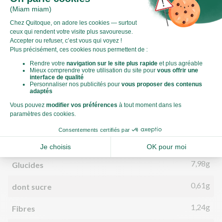
Valeurs nutritionnelles
Par personne
Pour 100g
252kJ
Énergie (kJ)
60kCal
Énergie (kCal)
0,37g
Matières grasses
0,02g
dont acides gras saturés
7,98g
Glucides
0,61g
dont sucre
1,24g
Fibres