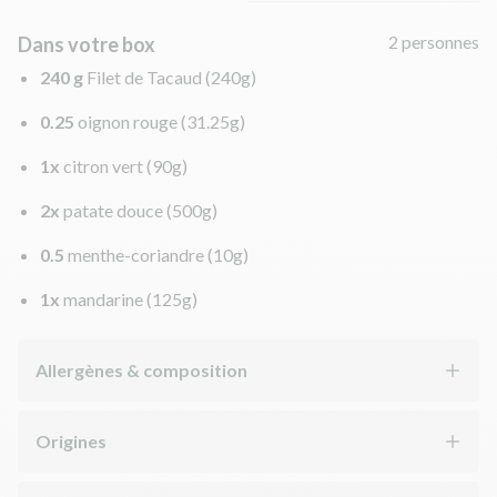
2 personnes
Dans votre box
240 g
Filet de Tacaud
(240g)
0.25
oignon rouge
(31.25g)
1x
citron vert
(90g)
2x
patate douce
(500g)
0.5
menthe-coriandre
(10g)
1x
mandarine
(125g)
Allergènes & composition
Origines