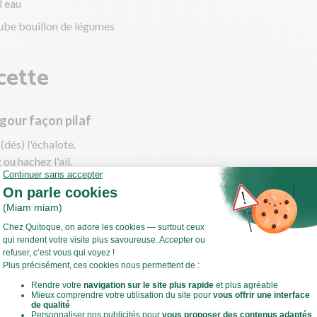
l eau
ube bouillon de légumes
cette
lgour façon pilaf
(dés) l'échalote.
ou hachez l'ail.
les petits pois.
 sauteuse, faites chauffer un filet d'huile d'olive à feu moyen.
evenir l'échalote et l'ail 2 min.
 des 2 min, ajoutez le boulgour et faites-le revenir 1 à 2 min pour l
er d'huile).
Voir toute la recette
 les petits pois, l'eau et le bouillon de légumes émietté. Salez légè
.
à frémissement, couvrez puis laissez cuire 10 à 12 min à feu doux, 
 jusqu’à absorption du liquide.