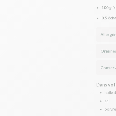
100 g
f
0.5
écha
Allergè
Origine
Conserv
Dans votr
huile d
sel
poivre