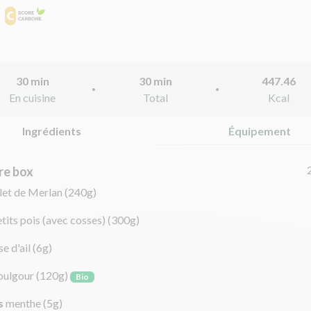
30 min
30 min
447.46
En cuisine
Total
Kcal
Ingrédients
Équipement
re box
let de Merlan
(240g)
tits pois (avec cosses)
(300g)
e d'ail
(6g)
oulgour
(120g)
Bio
s
menthe
(5g)