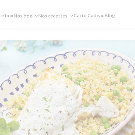
re box
Carte Cadeau
Blog
Nos box
Nos recettes