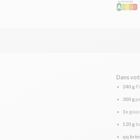
Dans vot
240 g
Fi
300 g
pe
1x
gouss
120 g
b
qq brin