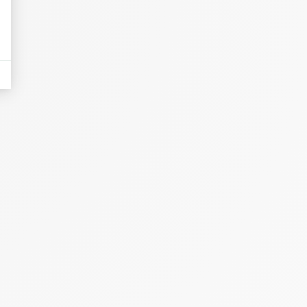
t
 cuisson à