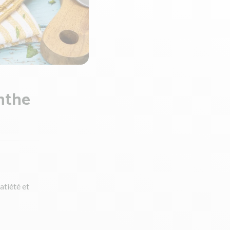
enthe
atiété et