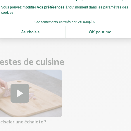
: si le boulgour est encore ferme, ajoutez 2 à 3 càs d’eau, couvrez e
ez la cuisson 2 à 3 min. Si le résultat est trop aqueux, prolongez la
rt 1 à 2 min afin de faire évaporer l’excédent d’eau.
et rectifiez l'assaisonnement si nécessaire.
 la cuisson du boulgour, faites cuire le poisson.
estes de cuisine
iseler une échalote ?