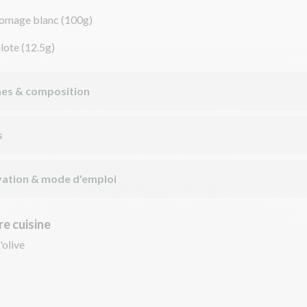
romage blanc
(100g)
lote
(12.5g)
nes & composition
s
ation & mode d'emploi
e cuisine
'olive