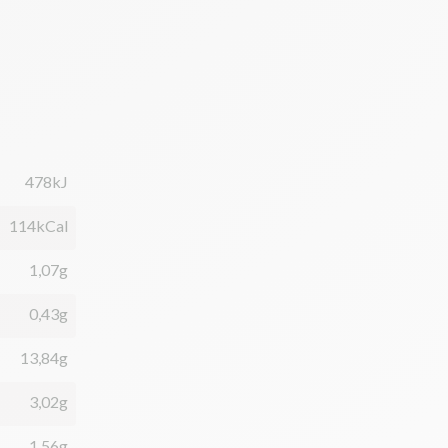
478kJ
114kCal
1,07g
0,43g
13,84g
3,02g
1,56g