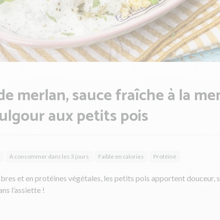
 de merlan, sauce fraîche à la m
ulgour aux petits pois
A consommer dans les 3 jours
Faible en calories
Protéiné
ibres et en protéines végétales, les petits pois apportent douceur, s
ns l’assiette !