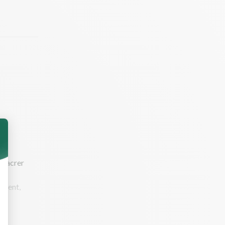
e nacrer
rement,
sans trop