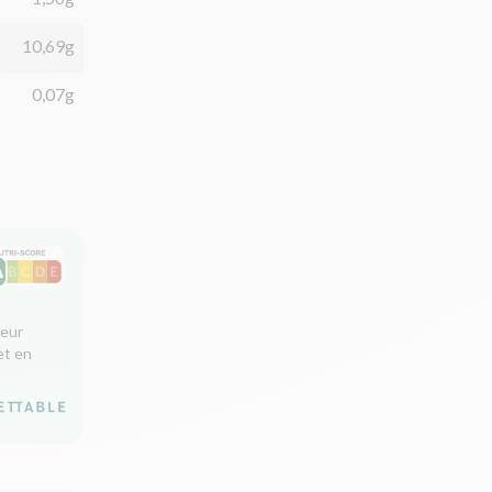
10,69g
0,07g
leur
et en