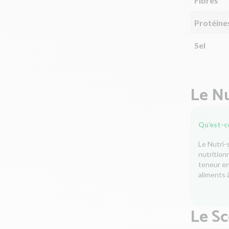
Fibres
Protéine
Sel
Le Nu
Qu’est-ce
Le Nutri-
nutrition
teneur en 
aliments à
Le S