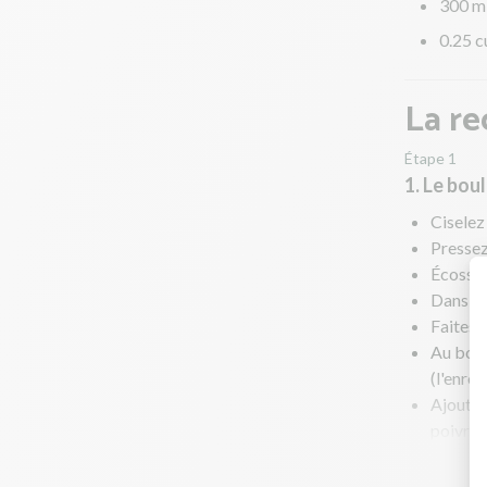
300 m
0.25 c
La re
Étape 1
1. Le bou
Ciselez 
Pressez 
Écossez 
Dans une
Faites r
Au bout
(l'enrob
Ajoutez
poivrez
Portez 
remuer,