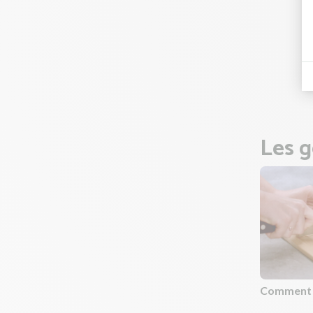
Astuce 
poursuiv
découve
Goûtez 
Pendant
Les g
Comment c