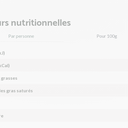
rs nutritionnelles
Par personne
Pour 100g
kJ)
kCal)
 grasses
des gras saturés
re