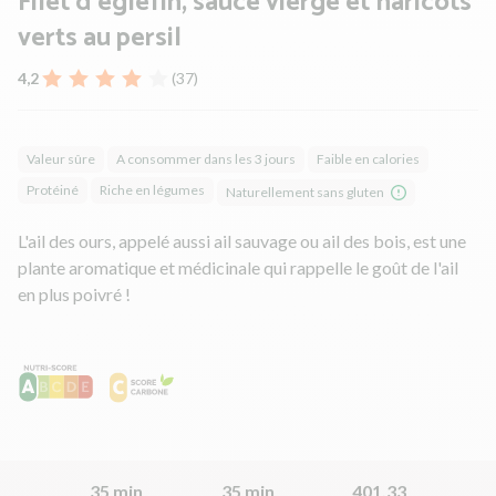
Filet d'églefin, sauce vierge et haricots
verts au persil
4,2
(37)
Valeur sûre
A consommer dans les 3 jours
Faible en calories
Protéiné
Riche en légumes
Naturellement sans gluten
L'ail des ours, appelé aussi ail sauvage ou ail des bois, est une
plante aromatique et médicinale qui rappelle le goût de l'ail
en plus poivré !
35 min
35 min
401.33