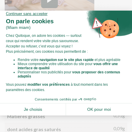
Comment ciseler une échalote ?
Valeurs nutritionnelles
Par personne
Pour 100g
327kJ
Énergie (kJ)
78kCal
Énergie (kCal)
0,51g
Matières grasses
0,09g
dont acides gras saturés