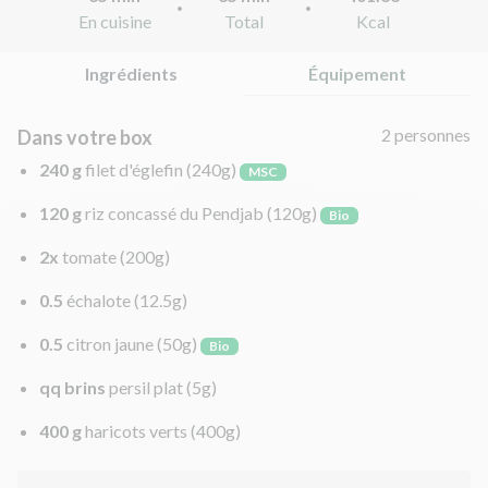
En cuisine
Total
Kcal
Ingrédients
Équipement
2 personnes
Dans votre box
240 g
filet d'églefin
(240g)
MSC
120 g
riz concassé du Pendjab
(120g)
Bio
2x
tomate
(200g)
0.5
échalote
(12.5g)
0.5
citron jaune
(50g)
Bio
qq brins
persil plat
(5g)
400 g
haricots verts
(400g)