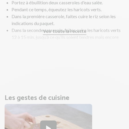
Portez à ébullition deux casseroles d'eau salée.
Pendant ce temps, équeutez les haricots verts.
Dans la première casserole, faites cuire le riz selon les
indications du paquet.
Dans la seconde casserole, faites cuire les haricots verts
Voir toute la recette
12 à 15 min, jusqu’à ce qu’ils soient tendres mais encore
croquants.
Égouttez, puis plongez-les immédiatement dans de l’eau
froide ou passez-les sous l’eau froide pour stopper la
cuisson et fixer une belle couleur verte.
Pendant ce temps, préparez la sauce.
Les gestes de cuisine