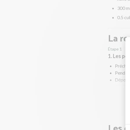
300 m
0.5 cu
La re
Étape 1
1. Les po
Préchau
Pendant
Déposez
d'huile 
Enfourn
En paral
Les g