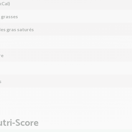
kCal)
 grasses
des gras saturés
re
s
tri-Score