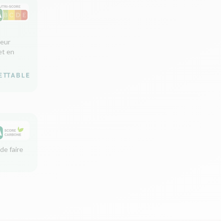
leur
et en
de faire