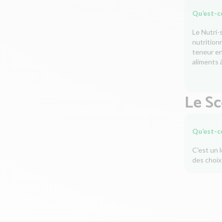
Qu’est-ce
Le Nutri-
nutrition
teneur en 
aliments à
Le S
Qu’est-c
C'est un 
des choix