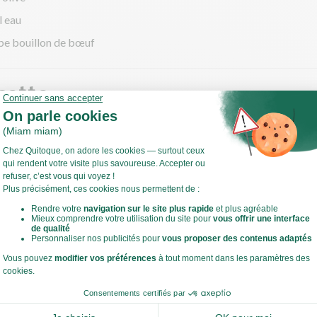
l eau
be bouillon de bœuf
cette
ivrons
ffez votre four à 200°C en chaleur tournante !
 ce temps, coupez les chapeaux des poivrons et videz-les.
 les poivrons avec leurs chapeaux dans un plat allant au four. Verse
Voir toute la recette
d'olive, salez, poivrez.
ez 20 min.
lèle, préparez le riz.
estes de cuisine