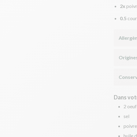
2x
poivr
0.5
cour
Allergè
Origine
Conserv
Dans votr
2 oeuf
sel
poivre
huile d