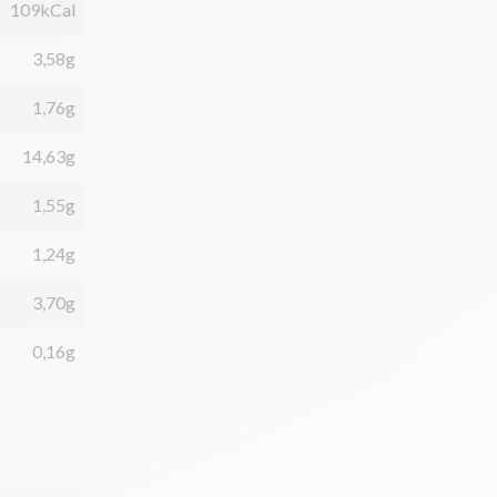
109kCal
3,58g
1,76g
14,63g
1,55g
1,24g
3,70g
0,16g