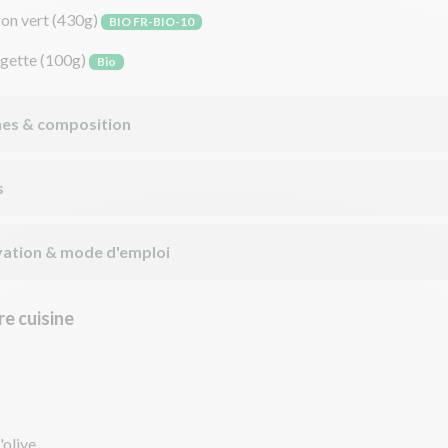
on vert
(430g)
BIO FR-BIO-10
gette
(100g)
Bio
nes & composition
s
ation & mode d'emploi
e cuisine
'olive