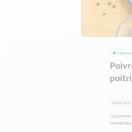
Légumes
Poivr
poitr
Valeur sûre
Le poivron 
immunitaire