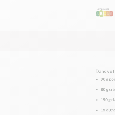
Dans vot
90 g
poi
80 g
cr
150 g
ri
1x
oign