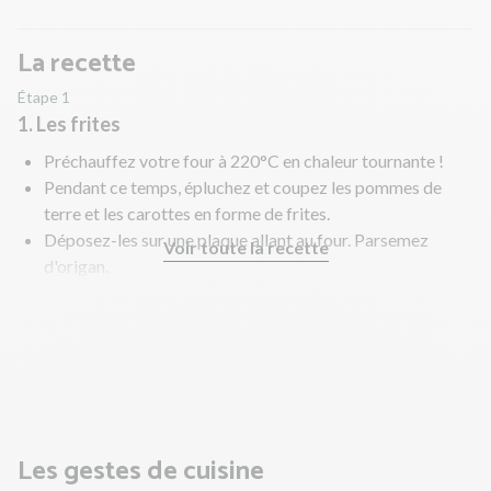
La recette
Étape 1
1. Les frites
Préchauffez votre four à 220°C en chaleur tournante !
Pendant ce temps, épluchez et coupez les pommes de
terre et les carottes en forme de frites.
Déposez-les sur une plaque allant au four. Parsemez
Voir toute la recette
d'origan.
Versez un filet d'huile d'olive, salez et poivrez. Mélangez
bien pour toutes les enrober.
Enfournez 20 à 25 min.
En parallèle, préparez le poulet.
Les gestes de cuisine