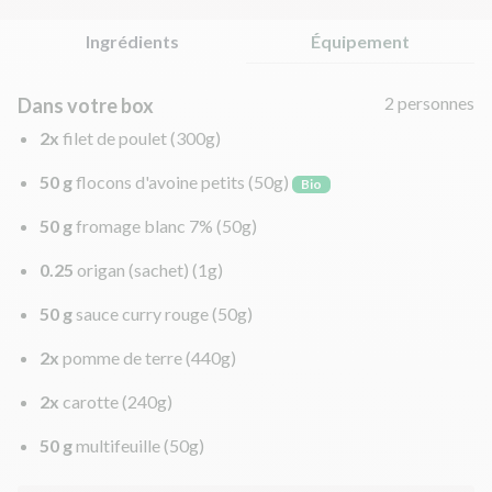
Ingrédients
Équipement
2 personnes
Dans votre box
2x
filet de poulet
(300g)
50 g
flocons d'avoine petits
(50g)
Bio
50 g
fromage blanc 7%
(50g)
0.25
origan (sachet)
(1g)
50 g
sauce curry rouge
(50g)
2x
pomme de terre
(440g)
2x
carotte
(240g)
50 g
multifeuille
(50g)