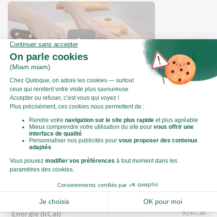
Comment couper une carotte en frites ?
Valeurs nutritionnelles
Par personne
Pour 100g
385kJ
Énergie (kJ)
92kCal
Énergie (kCal)