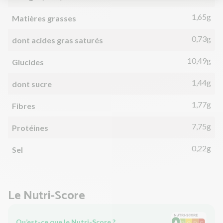
1,65g
Matières grasses
0,73g
dont acides gras saturés
10,49g
Glucides
1,44g
dont sucre
1,77g
Fibres
7,75g
Protéines
0,22g
Sel
Le Nutri-Score
Qu’est-ce que le Nutri-Score ?