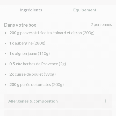
Ingrédients
Équipement
2 personnes
Dans votre box
200 g
panzerotti ricotta épinard et citron
(200g)
1x
aubergine
(280g)
1x
oignon jaune
(110g)
0.5 càc
herbes de Provence
(2g)
2x
cuisse de poulet
(380g)
200 g
purée de tomates
(200g)
Allergènes & composition