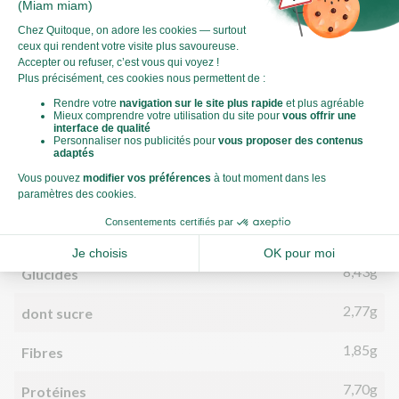
Valeurs nutritionnelles
Par personne
Pour 100g
519kJ
Énergie (kJ)
124kCal
Énergie (kCal)
6,11g
Matières grasses
1,81g
dont acides gras saturés
8,43g
Glucides
2,77g
dont sucre
1,85g
Fibres
7,70g
Protéines