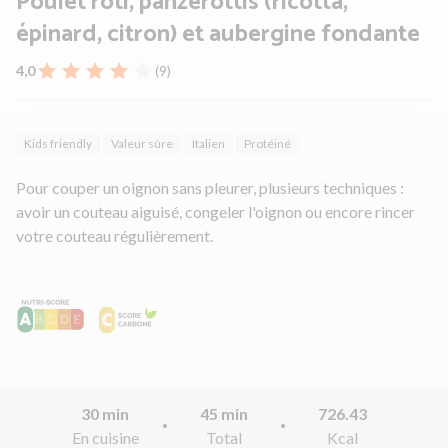
Poulet rôti, panzerottis (ricotta,
épinard, citron) et aubergine fondante
4,0
(9)
Kids friendly
Valeur sûre
Italien
Protéiné
Pour couper un oignon sans pleurer, plusieurs techniques :
avoir un couteau aiguisé, congeler l'oignon ou encore rincer
votre couteau régulièrement.
30 min
45 min
726.43
En cuisine
Total
Kcal