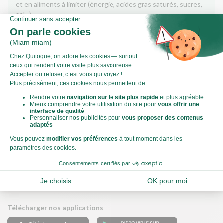
et en aliments à limiter (énergie, acides gras saturés, sucres,
sel...).
Score calculé par
Le Score Carbone
Qu’est-ce que le score carbone ?
C'est un logo qui vous permet de visualiser l’empreinte
carbone de chaque plat et de faire des choix plus éclairés et
toujours aussi gourmands. Plus d'informations
ici
Télécharger nos applications