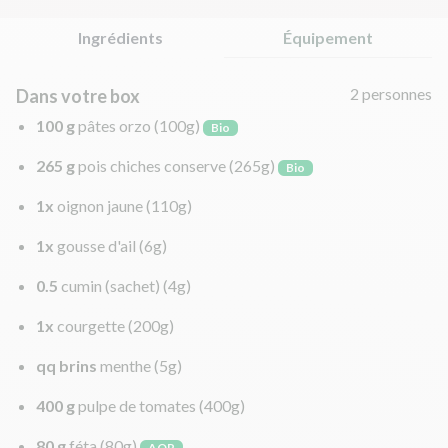
Ingrédients
Équipement
2 personnes
Dans votre box
100 g
pâtes orzo
(100g)
Bio
265 g
pois chiches conserve
(265g)
Bio
1x
oignon jaune
(110g)
1x
gousse d'ail
(6g)
0.5
cumin (sachet)
(4g)
1x
courgette
(200g)
qq brins
menthe
(5g)
400 g
pulpe de tomates
(400g)
80 g
féta
(80g)
AOP