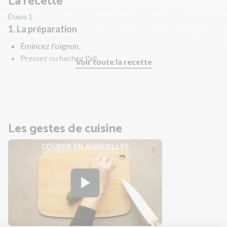
La recette
Étape 1
1. La préparation
Émincez l'oignon.
Pressez ou hachez l'ail.
Voir toute la recette
Coupez la courgette en demi-rondelles.
Égouttez et rincez les pois chiches.
Les gestes de cuisine