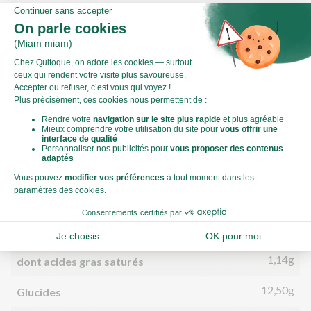
Comment couper une courgette en
rondelles ?
Valeurs nutritionnelles
Par personne
Pour 100g
390kJ
Énergie (kJ)
93kCal
Énergie (kCal)
2,30g
Matières grasses
1,14g
dont acides gras saturés
12,50g
Glucides