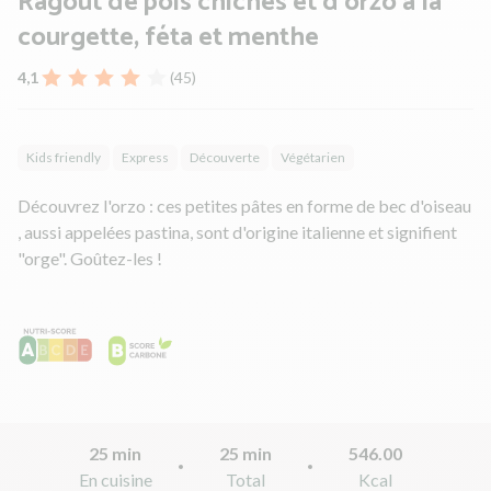
Ragoût de pois chiches et d'orzo à la
courgette, féta et menthe
4,1
(45)
Kids friendly
Express
Découverte
Végétarien
Découvrez l'orzo : ces petites pâtes en forme de bec d'oiseau
, aussi appelées pastina, sont d'origine italienne et signifient
"orge". Goûtez-les !
25 min
25 min
546.00
En cuisine
Total
Kcal