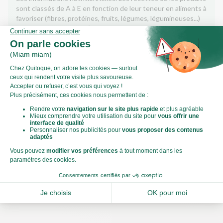
sont classés de A à E en fonction de leur teneur en aliments à
favoriser (fibres, protéines, fruits, légumes, légumineuses...)
et en aliments à limiter (énergie, acides gras saturés, sucres,
sel...).
Score calculé par
Le Score Carbone
Qu’est-ce que le score carbone ?
C'est un logo qui vous permet de visualiser l’empreinte
carbone de chaque plat et de faire des choix plus éclairés et
toujours aussi gourmands. Plus d'informations
ici