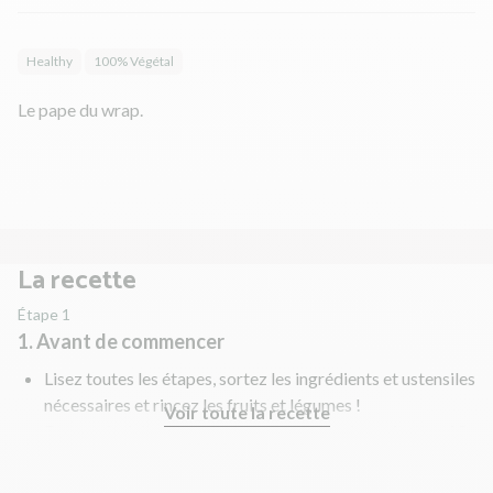
Healthy
100% Végétal
Le pape du wrap.
La recette
Étape 1
1. Avant de commencer
Lisez toutes les étapes, sortez les ingrédients et ustensiles
nécessaires et rincez les fruits et légumes !
Voir toute la recette
Dans un bol d'eau chaude, faites tremper les noisettes 10
min environ.